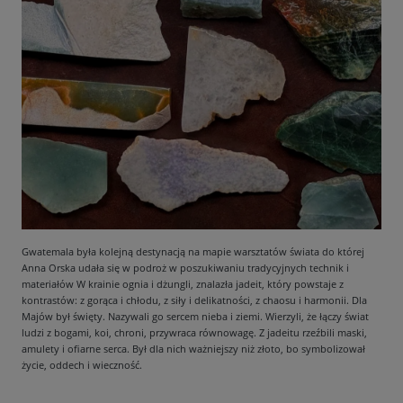
Gwatemala była kolejną destynacją na mapie warsztatów świata do której
Anna Orska udała się w podroż w poszukiwaniu tradycyjnych technik i
materiałów W krainie ognia i dżungli, znalazła jadeit, który powstaje z
kontrastów: z gorąca i chłodu, z siły i delikatności, z chaosu i harmonii. Dla
Majów był święty. Nazywali go sercem nieba i ziemi. Wierzyli, że łączy świat
ludzi z bogami, koi, chroni, przywraca równowagę. Z jadeitu rzeźbili maski,
amulety i ofiarne serca. Był dla nich ważniejszy niż złoto, bo symbolizował
życie, oddech i wieczność.