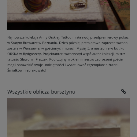
Najnowsza kolekcja Anny Orskiej: Tattoo miała swój przedpremierowy pokaz
w Starym Browarze w Poznaniu. Dzień później premierowo zaprezentowana
została w Warszawie, w gościnnych murach Mysiej 3, a następnie w butiku
ORSKA w Bydgoszczy. Projektantce towarzyszył współautor kolekcji, mistrz
tatuażu Sławomir Frączek. Pod czujnym okiem maestro zaproszeni goście
mogli sprawdzić swoje umiejętności i wytatuować egzemplarz biżuterii.
Śmiałków niebrakowało!
Wszystkie oblicza bursztynu