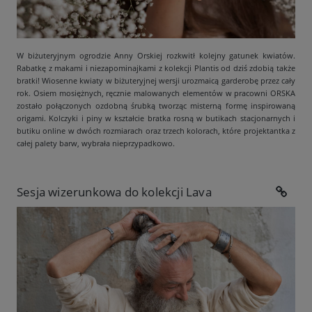
W biżuteryjnym ogrodzie Anny Orskiej rozkwitł kolejny gatunek kwiatów.
Rabatkę z makami i niezapominajkami z kolekcji Plantis od dziś zdobią także
bratki! Wiosenne kwiaty w biżuteryjnej wersji urozmaicą garderobę przez cały
rok. Osiem mosiężnych, ręcznie malowanych elementów w pracowni ORSKA
zostało połączonych ozdobną śrubką tworząc misterną formę inspirowaną
origami. Kolczyki i piny w kształcie bratka rosną w butikach stacjonarnych i
butiku online w dwóch rozmiarach oraz trzech kolorach, które projektantka z
całej palety barw, wybrała nieprzypadkowo.
Sesja wizerunkowa do kolekcji Lava