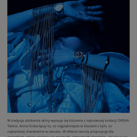
W tradycję zdobienia skóry wpisuje się biżuteria z najnowszej kolekcji ORSKA:
Tattoo. Anna Orska łączy to, co najpiękniejsze w biżuterii z tym, co
najbardziej charakterne w tatuażu. W efekcie tworzy propozycję dla
wszystkich, którzy nie boją się mocnych, odważnych akcentów, ale nie są na