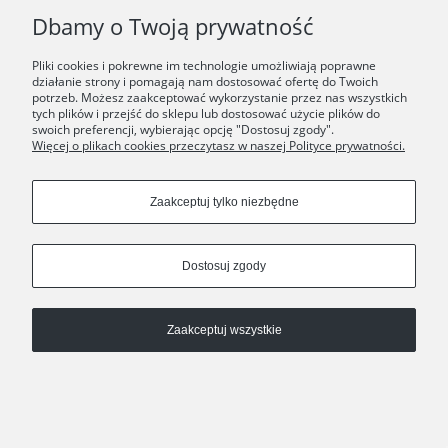
Dbamy o Twoją prywatność
Pliki cookies i pokrewne im technologie umożliwiają poprawne
działanie strony i pomagają nam dostosować ofertę do Twoich
potrzeb. Możesz zaakceptować wykorzystanie przez nas wszystkich
tych plików i przejść do sklepu lub dostosować użycie plików do
swoich preferencji, wybierając opcję "Dostosuj zgody".
Więcej o plikach cookies przeczytasz w naszej Polityce prywatności.
Zaakceptuj tylko niezbędne
Dostosuj zgody
Dla Anny Orskiej natura jest niewyczerpanym źródłem inspiracji. Motywy
roślinne i zwierzęce, zaczerpnięte wprost z przyrody lub twórczo do niej
Zaakceptuj wszystkie
nawiązujące, są głęboko zakorzenione w tożsamości marki. Dziś zabieramy
Cię w podróż po kolekcjach i wzorach inspirowanych fauną. Jeśli jesteś fanem
zwierząt, ten tekst jest dla Ciebie;)
Nowa klasyka. Kolekcja PARER