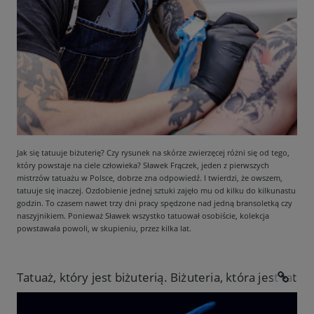
Jak się tatuuje biżuterię? Czy rysunek na skórze zwierzęcej różni się od tego,
który powstaje na ciele człowieka? Sławek Frączek, jeden z pierwszych
mistrzów tatuażu w Polsce, dobrze zna odpowiedź. I twierdzi, że owszem,
tatuuje się inaczej. Ozdobienie jednej sztuki zajęło mu od kilku do kilkunastu
godzin. To czasem nawet trzy dni pracy spędzone nad jedną bransoletką czy
naszyjnikiem. Ponieważ Sławek wszystko tatuował osobiście, kolekcja
powstawała powoli, w skupieniu, przez kilka lat.
Tatuaż, który jest biżuterią. Biżuteria, która jest tatu