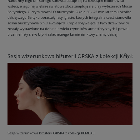
Narodziny tego unikalnego surowca datuje się na dziesiątki milionów lat
wstecz, a jego największe światowe złoża znajdują się przy wybrzeżach Morza
Bałtyckiego. O czym mowa? O bursztynie. Około 60 - 45 mln lat temu okolice
dzisiejszego Bałtyku porastały lasy iglaste, których integralną część stanowiła
sosna bursztynowa
pinus succinifera
. Krople spływającej z tych drzew żywicy
zostały wystawione na działanie wielu czynników atmosferycznych i powoli
przemieniały się w bryłki szlachetnego kamienia, który znamy dzisiaj.
Sesja wizerunkowa biżuterii ORSKA z kolekcji Kembali
Sesja wizerunkowa biżuterii ORSKA z kolekcji KEMBALI.