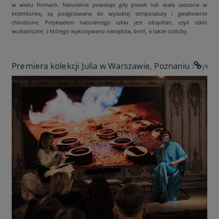
w wielu formach. Naturalnie powstaje gdy piasek lub skała zasobne w
krzemionkę, są podgrzewane do wysokiej temperatury i gwałtownie
chłodzone. Przykładem naturalnego szkła jest obsydian, czyli szkło
wulkaniczne, z którego wykonywano narzędzia, broń, a także ozdoby.
Premiera kolekcji Julia w Warszawie, Poznaniu i Bydg