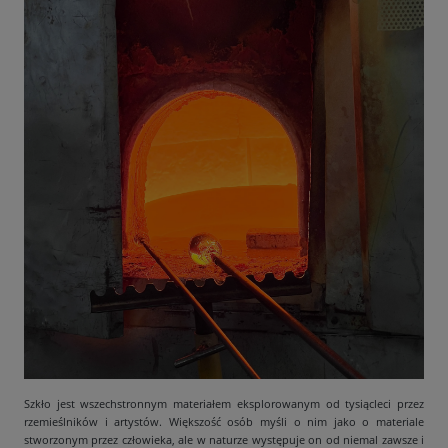
Szkło jest wszechstronnym materiałem eksplorowanym od tysiącleci przez
rzemieślników i artystów. Większość osób myśli o nim jako o materiale
stworzonym przez człowieka, ale w naturze występuje on od niemal zawsze i