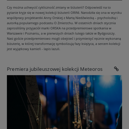
Czy można uchwycić cykliczność zmiany w biżuterii? Odpowiedź na to
pytanie kryje się w nowej kolekcji biżuterii ORINI. Narodziła się ona w wyniku
współpracy projektantki Anny Orskiej z Martą Niedźwiecką – psycholożką i
autorką popularnego podcastu O Zmierzchu. W ostatnich dniach stycznia
zaprosiliśmy przyjaciół marki ORSKA na przedpremierowe spotkania w
Warszawie i Poznaniu, a w pierwszych dniach lutego także w Bydgoszczy.
Nasi goście przedpremierowo mogli obejrzeć i przymierzyć ręcznie wykonaną
biżuterię, w której transformację symbolizują fazy księżyca, a sercem kolekcji
jest wyjątkowy kamień - lapis lazuli.
Premiera jubileuszowej kolekcji Meteoros