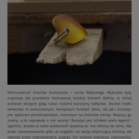
Różnorodność kolorów bursztynów i uroda Bałtyckiego Wybrzeża były
inspiracją dla powstania limitowanej kolekcji biżuterii Baltica, w której
pierwsze skrzypce grają nasze rodzime bursztyny bałtyckie. Złociste bryłki
zamknięto w nowoczesnych, mosiężnych formach. Złoto, tak jak i bursztyn
jest wyborem ponadczasowym, nieczułym na chwilowe trendy. Wszyscy go
znamy, a ile naprawdę o nim wiemy? Bursztyn jest źródłem wielu legend i
tajemnic, skrywa w sobie wiadomość wysłaną do nas miliony lat temu. Nie
budzi zainteresowania tylko ze względu na swoją imponującą historię, ale
również przez niepowtarzalny wygląd. Od wieków interesuje naukowców,