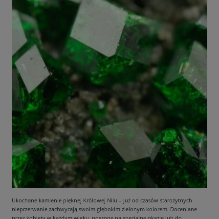
Ukochane kamienie pięknej Królowej Nilu – już od czasów starożytnych
nieprzerwanie zachwycają swoim głębokim zielonym kolorem. Doceniane
przez kobiety w każdym wieku, noszone na specjalne okazje lub do