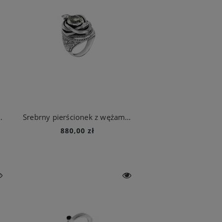
łem górskim z kolekcji Prato
Srebrny pierścionek z wężami i ametystem z kolekcji Duo
880,00 zł