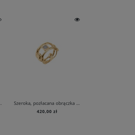
 meteorytem z kolekcji Meteoros
Szeroka, pozłacana obrączka z meteorytem z kolekcji Meteoros
420,00 zł