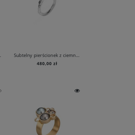
tystem z kolekcji Duo
Subtelny pierścionek z ciemnym kamieniem z kolekcji New Stone
480,00 zł