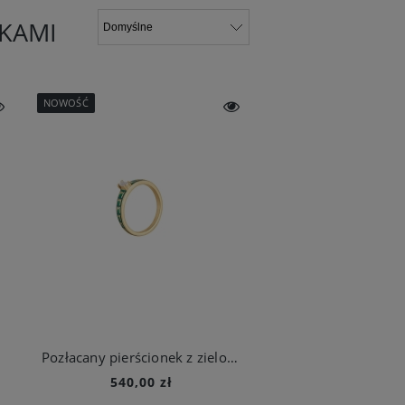
IKAMI
NOWOŚĆ
Pozłacany pierścionek z zielonymi zdobieniami z kolekcji Minakari
540,00 zł