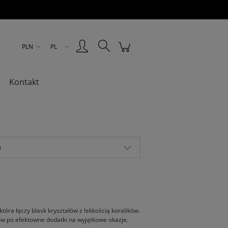
Zarejestruj się
Zaloguj się
PLN
PL
Kontakt
)
która łączy blask kryształów z lekkością koralików.
tów po efektowne dodatki na wyjątkowe okazje.