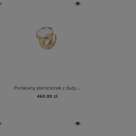
Pozłacany pierścionek z dużym kryształem górskim z kolekcji Prato
460,00 zł