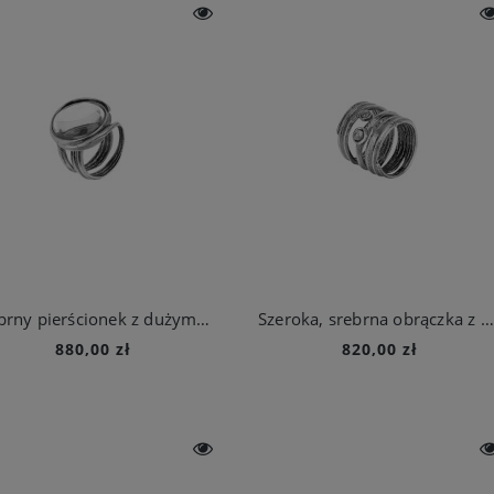
Srebrny pierścionek z dużym kryształem górskim z kolekcji Prato
Szeroka, srebrna obrączka z kryształami górskimi z kolekcji Prato
880,00 zł
820,00 zł