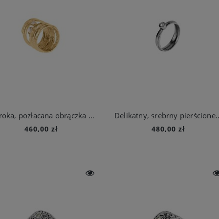
Szeroka, pozłacana obrączka z kryształami górskimi z kolekcji Prato
Delikatny, srebrny pierścionek z kryszta
460,00 zł
480,00 zł