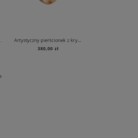
łem z kolekcji Holos
Artystyczny pierścionek z kryształami z kolekcji Soda
380,00 zł