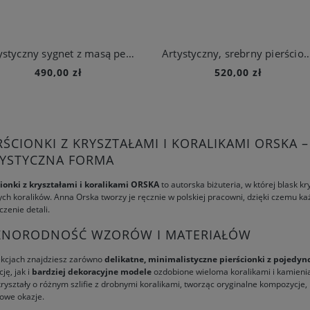
Artystyczny sygnet z masą perłową z kolekcji Parer
Artystyczny, srebrny pierścionek z perełkami 
490,00 zł
520,00 zł
RŚCIONKI Z KRYSZTAŁAMI I KORALIKAMI ORSKA –
YSTYCZNA FORMA
cionki z kryształami i koralikami ORSKA
to autorska biżuteria, w której blask kr
ch koralików. Anna Orska tworzy je ręcznie w polskiej pracowni, dzięki czemu ka
zenie detali.
ŻNORODNOŚĆ WZORÓW I MATERIAŁÓW
ekcjach znajdziesz zarówno
delikatne, minimalistyczne pierścionki z pojedy
cję, jak i
bardziej dekoracyjne modele
ozdobione wieloma koralikami i kamienia
kryształy o różnym szlifie z drobnymi koralikami, tworząc oryginalne kompozycje
owe okazje.