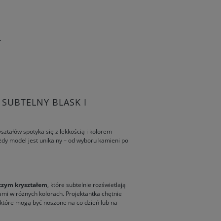
z kolekcji Soda
 SUBTELNY BLASK I
yształów spotyka się z lekkością i kolorem
żdy model jest unikalny – od wyboru kamieni po
nczym kryształem
, które subtelnie rozświetlają
mi w różnych kolorach. Projektantka chętnie
, które mogą być noszone na co dzień lub na