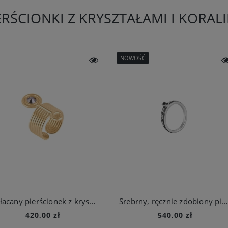
ERŚCIONKI Z KRYSZTAŁAMI I KORAL
NOWOŚĆ
Pozłacany pierścionek z kryształem z kolekcji Holos
Srebrny, ręcznie zdobiony pierścionek z kolekcji Minakari
420,00 zł
540,00 zł