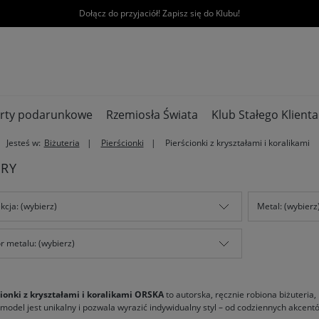
Dołącz do przyjaciół! Zapisz się do Klubu!
rty podarunkowe
Rzemiosła Świata
Klub Stałego Klienta
Jesteś w:
Biżuteria
Pierścionki
Pierścionki z kryształami i koralikami
TRY
kcja: (wybierz)
Metal: (wybierz
r metalu: (wybierz)
cionki z kryształami i koralikami ORSKA
to autorska, ręcznie robiona biżuteria, 
model jest unikalny i pozwala wyrazić indywidualny styl – od codziennych akcen