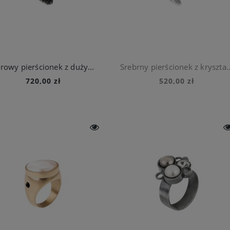
Ażurowy pierścionek z dużym, niebieskim oczkiem z kolekcji Maroko
Srebrny pierścionek z kryszta
720,00 zł
520,00 zł