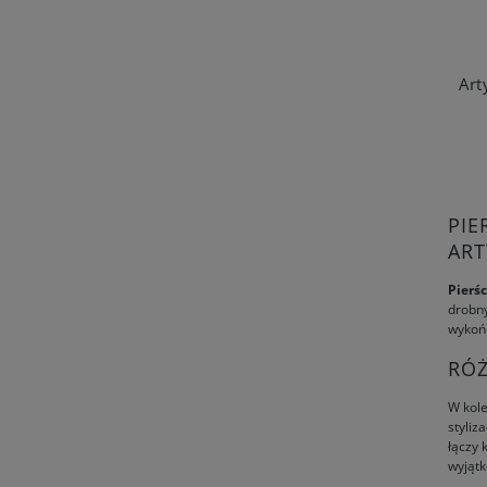
PIE
ART
Pierś
drobny
wykońc
RÓ
W kol
styliza
łączy 
wyjątk