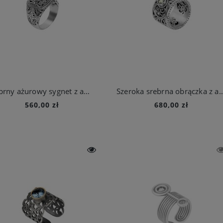
Srebrny ażurowy sygnet z ametystem z kolekcji Duo
Szeroka srebrna obrączka z ażurowym wzorem i ame
560,00 zł
680,00 zł