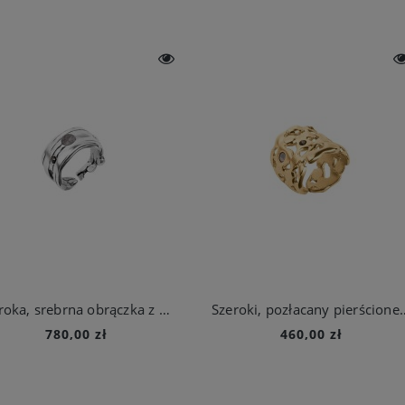
Szeroka, srebrna obrączka z meteorytem z kolekcji Meteoros
Szeroki, pozłacany pierścionek z
780,00 zł
460,00 zł