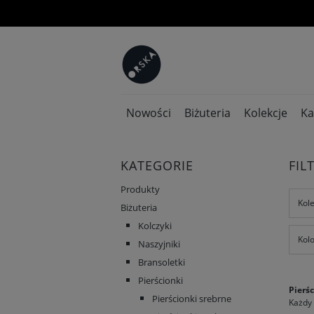
Nowości
Biżuteria
Kolekcje
Ka
KATEGORIE
FIL
Produkty
Kole
Biżuteria
Kolczyki
Kolo
Naszyjniki
Bransoletki
Pierścionki
Pierś
Pierścionki srebrne
Każdy 