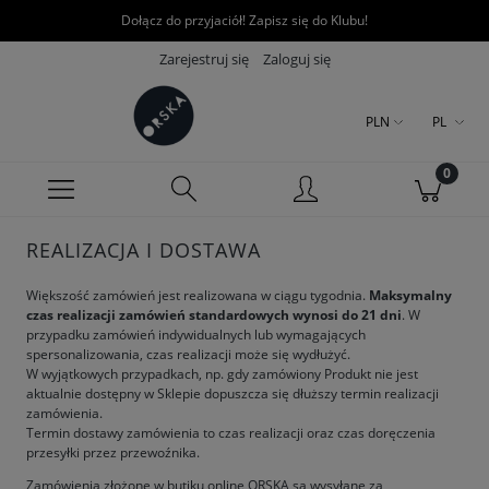
Dołącz do przyjaciół! Zapisz się do Klubu!
Zarejestruj się
Zaloguj się
PLN
PL
REALIZACJA I DOSTAWA
Większość zamówień jest realizowana w ciągu tygodnia.
Maksymalny
czas realizacji zamówień standardowych wynosi do 21 dni
. W
przypadku zamówień indywidualnych lub wymagających
spersonalizowania, czas realizacji może się wydłużyć.
W wyjątkowych przypadkach, np. gdy zamówiony Produkt nie jest
aktualnie dostępny w Sklepie dopuszcza się dłuższy termin realizacji
zamówienia.
Termin dostawy zamówienia to czas realizacji oraz czas doręczenia
przesyłki przez przewoźnika.
Zamówienia złożone w butiku online ORSKA są wysyłane za