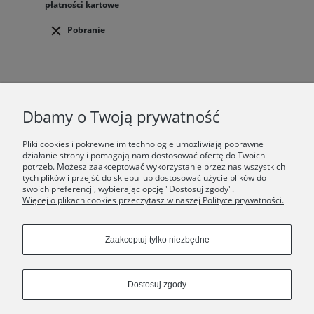
płatności kartowe
Pobranie
F.A.Q.
Dbamy o Twoją prywatność
ŚWIAT ORSKA
Pliki cookies i pokrewne im technologie umożliwiają poprawne
działanie strony i pomagają nam dostosować ofertę do Twoich
potrzeb. Możesz zaakceptować wykorzystanie przez nas wszystkich
Dołącz do nas:
tych plików i przejść do sklepu lub dostosować użycie plików do
swoich preferencji, wybierając opcję "Dostosuj zgody".
Więcej o plikach cookies przeczytasz w naszej Polityce prywatności.
Copyrights © 2024 - ORSKA
Zaakceptuj tylko niezbędne
Dostosuj zgody