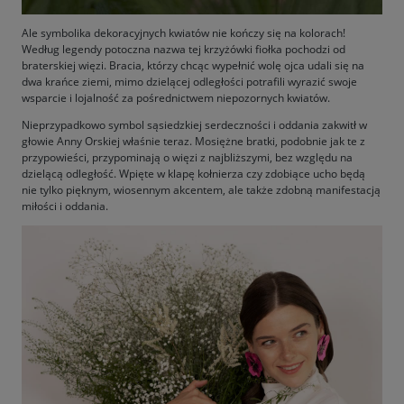
Ale symbolika dekoracyjnych kwiatów nie kończy się na kolorach!
Według legendy potoczna nazwa tej krzyżówki fiołka pochodzi od
braterskiej więzi. Bracia, którzy chcąc wypełnić wolę ojca udali się na
dwa krańce ziemi, mimo dzielącej odległości potrafili wyrazić swoje
wsparcie i lojalność za pośrednictwem niepozornych kwiatów.
Nieprzypadkowo symbol sąsiedzkiej serdeczności i oddania zakwitł w
głowie Anny Orskiej właśnie teraz. Mosiężne bratki, podobnie jak te z
przypowieści, przypominają o więzi z najbliższymi, bez względu na
dzielącą odległość. Wpięte w klapę kołnierza czy zdobiące ucho będą
nie tylko pięknym, wiosennym akcentem, ale także zdobną manifestacją
miłości i oddania.