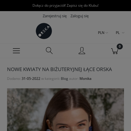
Dołącz do przyjaciół! Zapisz się do Klubu!
Zarejestruj się
Zaloguj się
PLN
PL
NOWE KWIATY NA BIŻUTERYJNEJ ŁĄCE ORSKA
Dodano:
31-05-2022
w kategorii:
Blog
autor:
Monika