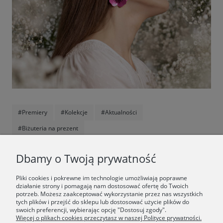
#Premiery
#Kolekcje
#Aktualności
#Biżuteria na prezent
F.A.Q.
Dbamy o Twoją prywatność
ŚWIAT ORSKA
Pliki cookies i pokrewne im technologie umożliwiają poprawne
działanie strony i pomagają nam dostosować ofertę do Twoich
potrzeb. Możesz zaakceptować wykorzystanie przez nas wszystkich
Dołącz do nas:
tych plików i przejść do sklepu lub dostosować użycie plików do
swoich preferencji, wybierając opcję "Dostosuj zgody".
Więcej o plikach cookies przeczytasz w naszej Polityce prywatności.