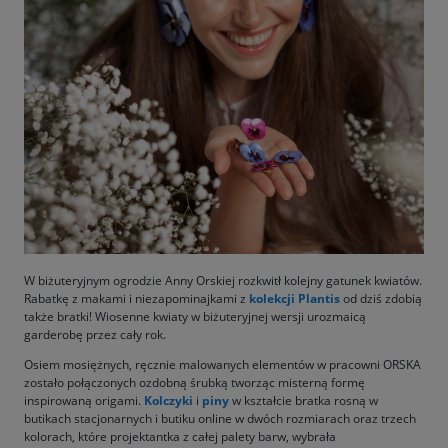
W biżuteryjnym ogrodzie Anny Orskiej rozkwitł kolejny gatunek kwiatów.
Rabatkę z makami i niezapominajkami z
kolekcji Plantis
od dziś zdobią
także bratki! Wiosenne kwiaty w biżuteryjnej wersji urozmaicą
garderobę przez cały rok.
Osiem mosiężnych, ręcznie malowanych elementów w pracowni ORSKA
zostało połączonych ozdobną śrubką tworząc misterną formę
inspirowaną origami.
Kolczyki
i
piny
w kształcie bratka rosną w
butikach stacjonarnych i butiku online w dwóch rozmiarach oraz trzech
kolorach, które projektantka z całej palety barw, wybrała