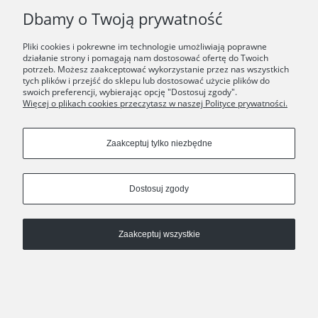
Dbamy o Twoją prywatność
Pliki cookies i pokrewne im technologie umożliwiają poprawne
działanie strony i pomagają nam dostosować ofertę do Twoich
potrzeb. Możesz zaakceptować wykorzystanie przez nas wszystkich
tych plików i przejść do sklepu lub dostosować użycie plików do
swoich preferencji, wybierając opcję "Dostosuj zgody".
Więcej o plikach cookies przeczytasz w naszej Polityce prywatności.
Geometryczne, kolorowe kolczyki z kolekcji Tache
Abstrakcyjne kolczyki z kolekcji Tache
490,00 zł
460,00 zł
Zaakceptuj tylko niezbędne
Dostosuj zgody
Zaakceptuj wszystkie