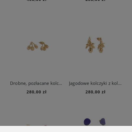
Drobne, pozłacane kolczyki – jagody berberysu
Jagodowe kolczyki z kolekcji Bery
280,00 zł
280,00 zł