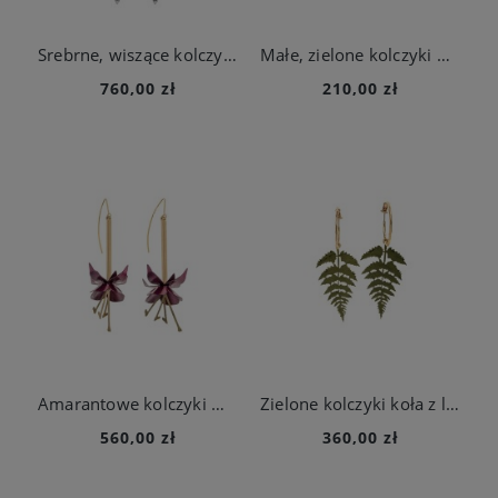
Srebrne, wiszące kolczyki z kryształami z kolekcji Soda
Małe, zielone kolczyki monstera dziurawa z kolekcji Plantis
760,00 zł
210,00 zł
Amarantowe kolczyki w formie kwiatu fuksji z kolekcji Plantis
Zielone kolczyki koła z liśćmi paproci z kolekcji Plantis
560,00 zł
360,00 zł