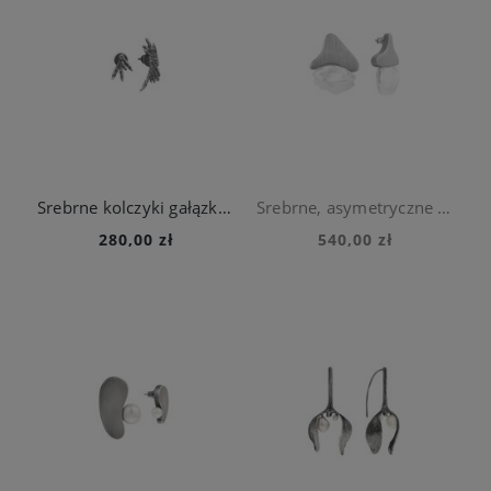
Srebrne kolczyki gałązki na sztyft z kolekcji Thuja
Srebrne, asymetryczne kolczyki z perłami słodkowodnymi z kolekcji Parer
280,00 zł
540,00 zł