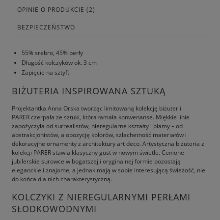
OPINIE O PRODUKCIE (2)
BEZPIECZEŃSTWO
55% srebro, 45% perły
Długość kolczyków ok. 3 cm
Zapięcie na sztyft
BIŻUTERIA INSPIROWANA SZTUKĄ
Projektantka Anna Orska tworząc limitowaną kolekcję biżuterii
PARER czerpała ze sztuki, która łamała konwenanse. Miękkie linie
zapożyczyła od surrealistów, nieregularne kształty i plamy – od
abstrakcjonistów, a opozycję kolorów, szlachetność materiałów i
dekoracyjne ornamenty z architektury art deco. Artystyczna biżuteria z
kolekcji PARER stawia klasyczny gust w nowym świetle. Cenione
jubilerskie surowce w bogatszej i oryginalnej formie pozostają
eleganckie i znajome, a jednak mają w sobie interesującą świeżość, nie
do końca dla nich charakterystyczną.
KOLCZYKI Z NIEREGULARNYMI PERŁAMI
SŁODKOWODNYMI