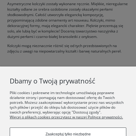
Asymetryczne kolczyki zostały wykonane ręcznie. Miękkie, nieregularne
kształty odlane ze srebra ozdobione zostały okazałymi perłami
słodkowodnymi. Całość utworzyła elegancką kompozycję,
przypominającą zdobne ornamenty art nouveau. Kolczyki, mimo
dekoracyjnej formy, mają elegancki charakter. Pięknie prezentują się
solo, ale lubią być w komplecie! Docenią towarzystwo naszyjnika z
dużymi perłami i czarno-białej bransoletki z onyksem.
Kolczyki mogą nieznacznie różnić się od tych przedstawionych na
zdjęciu z uwagi na niepowtarzalny kształt i barwę naturalnych pereł.
F.A.Q.
Dbamy o Twoją prywatność
ŚWIAT ORSKA
Pliki cookies i pokrewne im technologie umożliwiają poprawne
działanie strony i pomagają nam dostosować ofertę do Twoich
potrzeb. Możesz zaakceptować wykorzystanie przez nas wszystkich
Dołącz do nas:
tych plików i przejść do sklepu lub dostosować użycie plików do
swoich preferencji, wybierając opcję "Dostosuj zgody".
Więcej o plikach cookies przeczytasz w naszej Polityce prywatności.
Copyrights © 2024 - ORSKA
Zaakceptuj tylko niezbędne