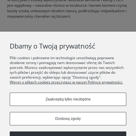
jest wyjątkowy – naturalne różnice w strukturze i barwie kamieni czynią
każdą sztukę unikatowym dziełem natury, podkreślając indywidualizm i
niepowtarzalny charakter tej biżuterii.
F.A.Q.
Dbamy o Twoją prywatność
ŚWIAT ORSKA
Pliki cookies i pokrewne im technologie umożliwiają poprawne
działanie strony i pomagają nam dostosować ofertę do Twoich
potrzeb. Możesz zaakceptować wykorzystanie przez nas wszystkich
Dołącz do nas:
tych plików i przejść do sklepu lub dostosować użycie plików do
swoich preferencji, wybierając opcję "Dostosuj zgody".
Więcej o plikach cookies przeczytasz w naszej Polityce prywatności.
Copyrights © 2024 - ORSKA
Zaakceptuj tylko niezbędne
Dostosuj zgody