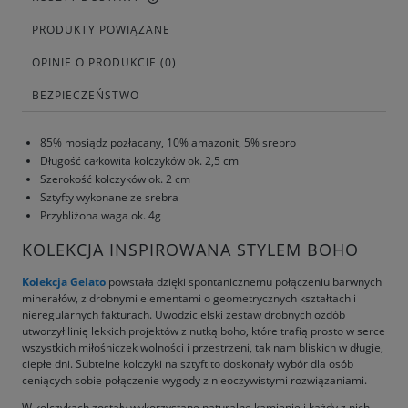
PRODUKTY POWIĄZANE
OPINIE O PRODUKCIE (0)
BEZPIECZEŃSTWO
85% mosiądz pozłacany, 10% amazonit, 5% srebro
Długość całkowita kolczyków ok. 2,5 cm
Szerokość kolczyków ok. 2 cm
Sztyfty wykonane ze srebra
Przybliżona waga ok. 4g
KOLEKCJA INSPIROWANA STYLEM BOHO
Kolekcja Gelato
powstała dzięki spontanicznemu połączeniu barwnych
minerałów, z drobnymi elementami o geometrycznych kształtach i
nieregularnych fakturach. Uwodzicielski zestaw drobnych ozdób
utworzył linię lekkich projektów z nutką boho, które trafią prosto w serce
wszystkich miłośniczek wolności i przestrzeni, tak nam bliskich w długie,
ciepłe dni. Subtelne kolczyki na sztyft to doskonały wybór dla osób
ceniących sobie połączenie wygody z nieoczywistymi rozwiązaniami.
W kolczykach zostały wykorzystane naturalne kamienie i każdy z nich