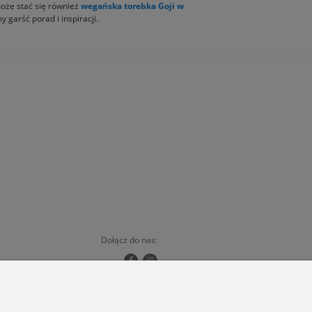
oże stać się również
wegańska torebka Goji w
y garść porad i inspiracji.
Dołącz do nas:
Copyrights © 2024 - ORSKA