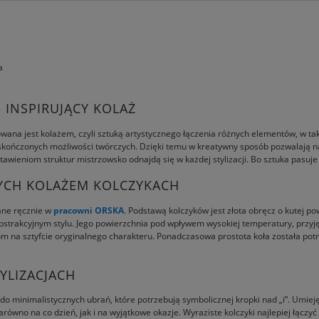
a
– INSPIRUJĄCY KOLAŻ
rowana jest kolażem, czyli sztuką artystycznego łączenia różnych elementów, w t
ieskończonych możliwości twórczych. Dzięki temu w kreatywny sposób pozwalają 
wieniom struktur mistrzowsko odnajdą się w każdej stylizacji. Bo sztuka pasuje
YCH KOLAŻEM KOLCZYKACH
ane ręcznie w
pracowni ORSKA
. Podstawą kolczyków jest złota obręcz o kutej pow
trakcyjnym stylu. Jego powierzchnia pod wpływem wysokiej temperatury, przyjęł
m na sztyfcie oryginalnego charakteru. Ponadczasowa prostota koła została potr
YLIZACJACH
do minimalistycznych ubrań, które potrzebują symbolicznej kropki nad „i”. Umi
zarówno na co dzień, jak i na wyjątkowe okazje. Wyraziste kolczyki najlepiej łączyć