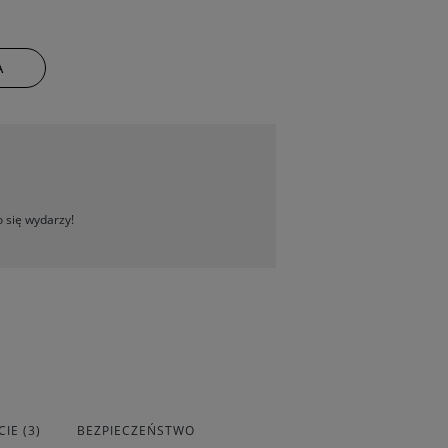
A
 się wydarzy!
IE (3)
BEZPIECZEŃSTWO