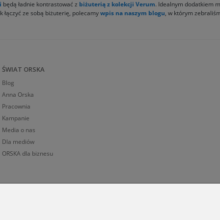
i
będą ładnie kontrastować z
biżuterią z kolekcji Verum
. Idealnym dodatkiem m
jak łączyć ze sobą biżuterię, polecamy
wpis na naszym blogu
, w którym zebraliśm
ŚWIAT ORSKA
Blog
Anna Orska
Pracownia
Kampanie
Media o nas
Dla mediów
ORSKA dla biznesu