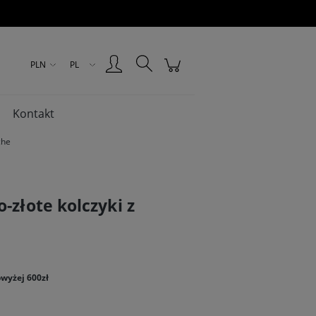
Zarejestruj się
Zaloguj się
PLN
PL
Kontakt
che
-złote kolczyki z
wyżej 600zł