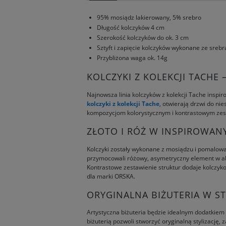
95% mosiądz lakierowany, 5% srebro
Długość kolczyków 4 cm
Szerokość kolczyków do ok. 3 cm
Sztyft i zapięcie kolczyków wykonane ze srebr
Przybliżona waga ok. 14g
KOLCZYKI Z KOLEKCJI TACHE 
Najnowsza linia kolczyków z kolekcji Tache inspi
kolczyki z kolekcji Tache
, otwierają drzwi do n
kompozycjom kolorystycznym i kontrastowym zesta
ZŁOTO I RÓŻ W INSPIROWAN
Kolczyki zostały wykonane z mosiądzu i pomalow
przymocowali różowy, asymetryczny element w abs
Kontrastowe zestawienie struktur dodaje kolczyko
dla marki ORSKA.
ORYGINALNA BIŻUTERIA W ST
Artystyczna biżuteria będzie idealnym dodatkiem 
biżuterią pozwoli stworzyć oryginalną stylizację, 