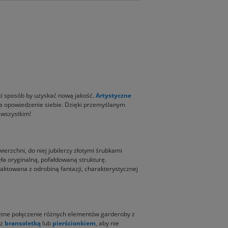
aki sposób by uzyskać nową jakość.
Artystyczne
na opowiedzenie siebie. Dzięki przemyślanym
 wszystkim!
ierzchni, do niej jubilerzy złotymi śrubkami
a oryginalną, pofałdowaną strukturę.
aktowana z odrobiną fantazji, charakterystycznej
ejętne połączenie różnych elementów garderoby z
 z
bransoletką
lub
pierścionkiem
, aby nie