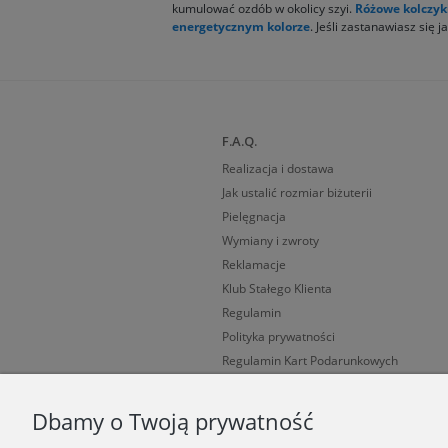
kumulować ozdób w okolicy szyi.
Różowe kolczyk
energetycznym kolorze
. Jeśli zastanawiasz się 
F.A.Q.
Realizacja i dostawa
Jak ustalić rozmiar biżuterii
Pielęgnacja
Wymiany i zwroty
Reklamacje
Klub Stałego Klienta
Regulamin
Polityka prywatności
Regulamin Kart Podarunkowych
Cechy probiercze
Dbamy o Twoją prywatność