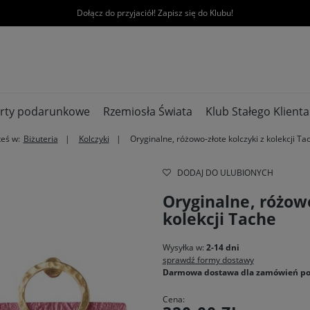
Dołącz do przyjaciół! Zapisz się do Klubu!
rty podarunkowe
Rzemiosła Świata
Klub Stałego Klienta
teś w:
Biżuteria
Kolczyki
Oryginalne, różowo-złote kolczyki z kolekcji Ta
DODAJ DO ULUBIONYCH
Oryginalne, różowo
kolekcji Tache
Wysyłka w:
2-14 dni
sprawdź formy dostawy
Darmowa dostawa dla zamówień po
Cena: