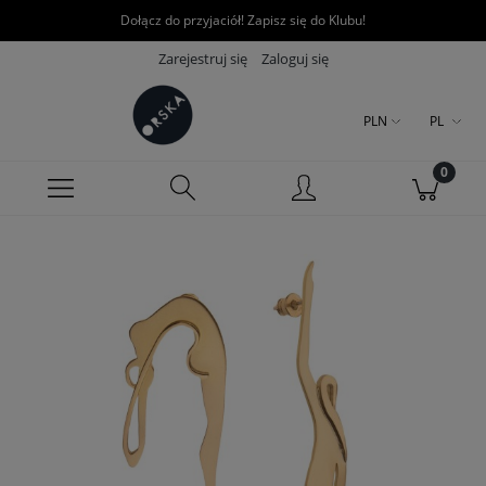
Dołącz do przyjaciół! Zapisz się do Klubu!
Zarejestruj się
Zaloguj się
PLN
PL