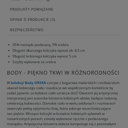
PRODUKTY POWIĄZANE
OPINIE O PRODUKCIE (3)
BEZPIECZEŃSTWO
95% mosiądz pozłacany, 5% srebro
Długość dłuższego kolczyka wynosi ok. 8,5 cm
Długość krótszego kolczyka wynosi 5 cm
Sztyfty wykonane ze srebra
BODY - PIĘKNO TKWI W RÓŻNORODNOŚCI
W
kolekcji Body
ORSKA
czerpie z bogactwa malarskich i rzeźbiarskich
ukazań kobiecego ciała i osadza je we współczesnym kontekście by
zadać pytanie: co kobiece ciało oznacza dziś? Owocem jej artystycznej
interpretacji jest autorska biżuteria kobiecych aktów, będąca radosną
celebracją kobiecości. Damskie ciało w wielu odsłonach i rozmiarach
utworzyło pełną optymizmu linię, która adoruje wszechotaczające
nas piękno. Wiszące kolczyki w kształcie kobiecych sylwetek w
roztańczonych pozach, zostały wykonane ręcznie z pozłacanego
mosiądzu. Artystyczna biżuteria dobrze komponuje się z pozostałymi