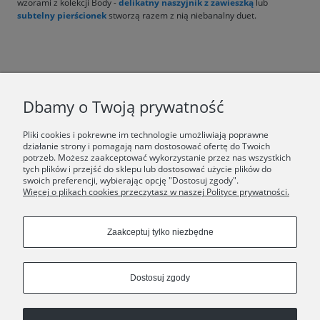
wzorami z kolekcji Body -
delikatny naszyjnik z zawieszką
lub
subtelny pierścionek
stworzą razem z nią niebanalny duet.
F.A.Q.
Dbamy o Twoją prywatność
ŚWIAT ORSKA
Pliki cookies i pokrewne im technologie umożliwiają poprawne
działanie strony i pomagają nam dostosować ofertę do Twoich
potrzeb. Możesz zaakceptować wykorzystanie przez nas wszystkich
Dołącz do nas:
tych plików i przejść do sklepu lub dostosować użycie plików do
swoich preferencji, wybierając opcję "Dostosuj zgody".
Więcej o plikach cookies przeczytasz w naszej Polityce prywatności.
Copyrights © 2024 - ORSKA
Zaakceptuj tylko niezbędne
Dostosuj zgody