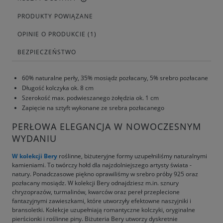
PRODUKTY POWIĄZANE
OPINIE O PRODUKCIE (1)
BEZPIECZEŃSTWO
60% naturalne perły, 35% mosiądz pozłacany, 5% srebro pozłacane
Długość kolczyka ok. 8 cm
Szerokość max. podwieszanego żołędzia ok. 1 cm
Zapięcie na sztyft wykonane ze srebra pozłacanego
PERŁOWA ELEGANCJA W NOWOCZESNYM
WYDANIU
W kolekcji Bery
roślinne, biżuteryjne formy uzupełniliśmy naturalnymi
kamieniami. To twórczy hołd dla najzdolniejszego artysty świata -
natury. Ponadczasowe piękno oprawiliśmy w srebro próby 925 oraz
pozłacany mosiądz. W kolekcji Bery odnajdziesz m.in. sznury
chryzoprazów, turmalinów, kwarców oraz pereł przeplecione
fantazyjnymi zawieszkami, które utworzyły efektowne naszyjniki i
bransoletki. Kolekcje uzupełniają romantyczne kolczyki, oryginalne
pierścionki i roślinne piny. Biżuteria Bery utworzy dyskretnie