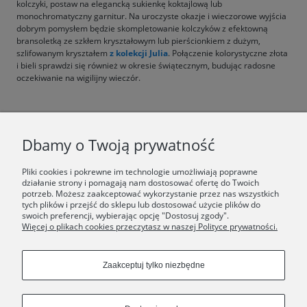
kolczyki, postaw na elegancką sukienkę koktajlową lub
monochromatyczny garnitur. Na uroczyste okazje i wieczorowe wyjścia
dobrym pomysłem będzie skompletowanie kolczyków z efektowną
bransoletką ze szkłem kryształowym lub pierścionkiem z dużym,
szlifowanym kryształem
z kolekcji Julia
. Połączenie kolorystyczne złota
i bieli sprawdzi się również w okresie świątecznym, budując radosne
oczekiwanie na wigilijny wieczór.
F.A.Q.
Dbamy o Twoją prywatność
ŚWIAT ORSKA
Pliki cookies i pokrewne im technologie umożliwiają poprawne
działanie strony i pomagają nam dostosować ofertę do Twoich
potrzeb. Możesz zaakceptować wykorzystanie przez nas wszystkich
Dołącz do nas:
tych plików i przejść do sklepu lub dostosować użycie plików do
swoich preferencji, wybierając opcję "Dostosuj zgody".
Więcej o plikach cookies przeczytasz w naszej Polityce prywatności.
Copyrights © 2024 - ORSKA
Zaakceptuj tylko niezbędne