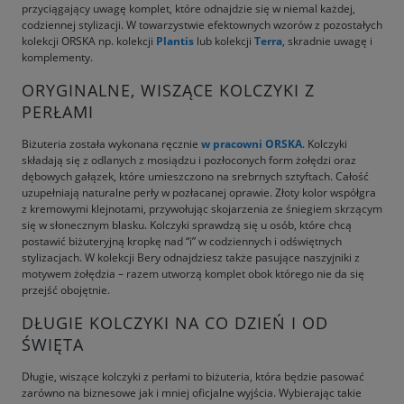
przyciągający uwagę komplet, które odnajdzie się w niemal każdej,
codziennej stylizacji. W towarzystwie efektownych wzorów z pozostałych
kolekcji ORSKA np. kolekcji
Plantis
lub kolekcji
Terra
, skradnie uwagę i
komplementy.
ORYGINALNE, WISZĄCE KOLCZYKI Z
PERŁAMI
Biżuteria została wykonana ręcznie
w pracowni ORSKA
. Kolczyki
składają się z odlanych z mosiądzu i pozłoconych form żołędzi oraz
dębowych gałązek, które umieszczono na srebrnych sztyftach. Całość
uzupełniają naturalne perły w pozłacanej oprawie. Złoty kolor współgra
z kremowymi klejnotami, przywołując skojarzenia ze śniegiem skrzącym
się w słonecznym blasku. Kolczyki sprawdzą się u osób, które chcą
postawić biżuteryjną kropkę nad “i” w codziennych i odświętnych
stylizacjach. W kolekcji Bery odnajdziesz także pasujące naszyjniki z
motywem żołędzia – razem utworzą komplet obok którego nie da się
przejść obojętnie.
DŁUGIE KOLCZYKI NA CO DZIEŃ I OD
ŚWIĘTA
Długie, wiszące kolczyki z perłami to biżuteria, która będzie pasować
zarówno na biznesowe jak i mniej oficjalne wyjścia. Wybierając takie