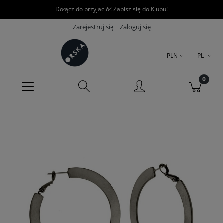
Dołącz do przyjaciół! Zapisz się do Klubu!
Zarejestruj się
Zaloguj się
PLN
PL