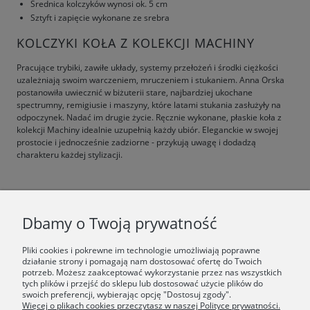
Średnica kolczyków wynosi ok. 5 cm
Sztyft i zapięcie wykonane ze srebra
KOLCZYKI KOŁA Z KOLEKCJI MACHINY
Pracujące trybiki, zawiłe układy, systemy przełożeń i środki ciężkości
uzależniają swoim warczeniem, mruczeniem i stukaniem. Anna Orska
postanowiła uwiecznić w biżuterii stare, najbardziej ukochane
spectrumny, remigiusie i maszyny, które latami stukania zasłużyły na
odpoczynek. Nadać im drugie życie. Ręcznie wykonane, płaskie koła z
kolekcji Machiny idealnie uzupełnią każdy ubiór. Eleganckie w swojej
prostocie i jednocześnie zadziorne - przykują uwagę i dodadzą
charakteru każdej stylizacji.
F.A.Q.
Dbamy o Twoją prywatność
ŚWIAT ORSKA
Pliki cookies i pokrewne im technologie umożliwiają poprawne
działanie strony i pomagają nam dostosować ofertę do Twoich
potrzeb. Możesz zaakceptować wykorzystanie przez nas wszystkich
Dołącz do nas:
tych plików i przejść do sklepu lub dostosować użycie plików do
swoich preferencji, wybierając opcję "Dostosuj zgody".
Więcej o plikach cookies przeczytasz w naszej Polityce prywatności.