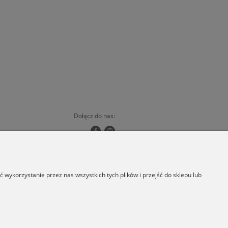
Dołącz do nas:
Copyrights © 2024 - ORSKA
wykorzystanie przez nas wszystkich tych plików i przejść do sklepu lub