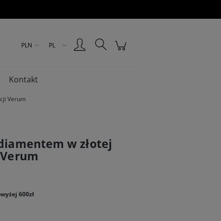
Zarejestruj się
Zaloguj się
PLN
PL
Kontakt
kcji Verum
 diamentem w złotej
i Verum
wyżej 600zł