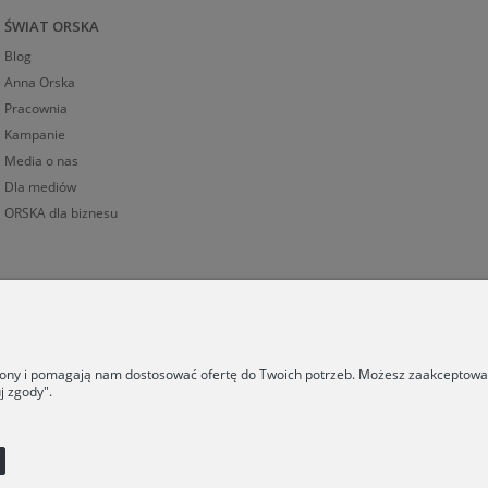
ŚWIAT ORSKA
Blog
Anna Orska
Pracownia
Kampanie
Media o nas
Dla mediów
ORSKA dla biznesu
trony i pomagają nam dostosować ofertę do Twoich potrzeb. Możesz zaakceptować 
j zgody".