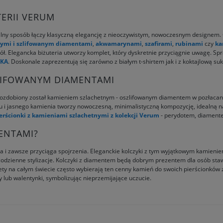
ERII VERUM
lny sposób łączy klasyczną elegancję z nieoczywistym, nowoczesnym designem. 
ymi i szlifowanym diamentami
,
akwamarynami
,
szafirami
,
rubinami
czy
ka
ół. Elegancka biżuteria utworzy komplet, który dyskretnie przyciągnie uwagę. Sp
SKA
. Doskonale zaprezentują się zarówno z białym t-shirtem jak i z koktajlową suk
ZLIFOWANYM DIAMENTAMI
ft ozdobiony został kamieniem szlachetnym - oszlifowanym diamentem w pozłacan
 i jasnego kamienia tworzy nowoczesną, minimalistyczną kompozycję, idealną na
erścionki z kamieniami szlachetnymi z kolekcji Verum
- perydotem, diament
ENTAMI?
a i zawsze przyciąga spojrzenia. Eleganckie kolczyki z tym wyjątkowym kamienie
kże codzienne stylizacje. Kolczyki z diamentem będą dobrym prezentem dla osób s
iety na całym świecie często wybierają ten cenny kamień do swoich pierścionkó
y lub walentynki, symbolizując nieprzemijające uczucie.