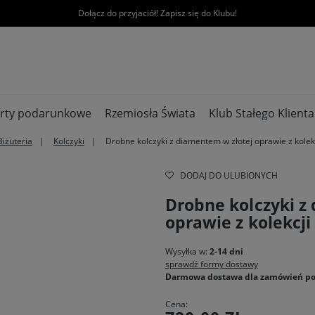
Dołącz do przyjaciół! Zapisz się do Klubu!
rty podarunkowe
Rzemiosła Świata
Klub Stałego Klienta
Biżuteria
Kolczyki
Drobne kolczyki z diamentem w złotej oprawie z kole
DODAJ DO ULUBIONYCH
Drobne kolczyki z
oprawie z kolekcj
Wysyłka w:
2-14 dni
sprawdź formy dostawy
Darmowa dostawa dla zamówień po
Cena: