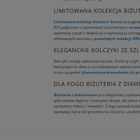
LIMITOWANA KOLEKCJA BIŻUT
Limitowana kolekcja biżuterii Verum
w orygina
925 połączono z kamieniami szlachetnymi:
surow
wykonany został z dbałością o najmniejszy szczeg
efektownych wzorów z
pozostałych kolekcji OR
ELEGANCKIE KOLCZYKI ZE S
Kolczyki zostały wykonane ręcznie. Srebrny szty
kolorystyczne złota o szczotkowanym wykończeniu
może uzupełnić
diamentowa bransoletka
lub
pi
DLA KOGO BIŻUTERIA Z DIAM
Biżuteria z diamentami
jest elegancka, szykown
tylko wielkie wyjścia i uroczyste okazje, ale ta
symbolem miłości i trwałości. Z tego powodu kob
sprawdzą się w roli prezentu na rocznicę, urodzin