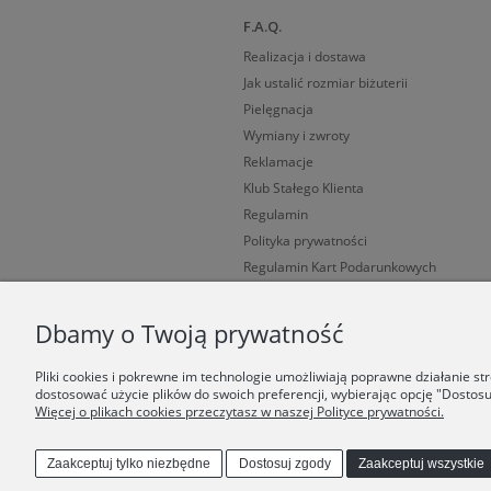
F.A.Q.
Realizacja i dostawa
Jak ustalić rozmiar biżuterii
Pielęgnacja
Wymiany i zwroty
Reklamacje
Klub Stałego Klienta
Regulamin
Polityka prywatności
Regulamin Kart Podarunkowych
Cechy probiercze
Dbamy o Twoją prywatność
Pliki cookies i pokrewne im technologie umożliwiają poprawne działanie s
dostosować użycie plików do swoich preferencji, wybierając opcję "Dostosu
Więcej o plikach cookies przeczytasz w naszej Polityce prywatności.
Zaakceptuj tylko niezbędne
Dostosuj zgody
Zaakceptuj wszystkie