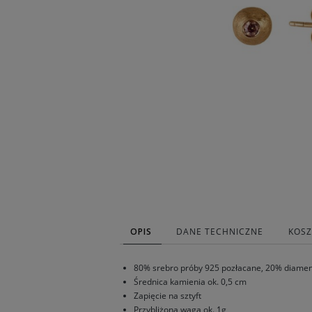
OPIS
DANE TECHNICZNE
KOS
80% srebro próby 925 pozłacane, 20% diamen
Średnica kamienia ok. 0,5 cm
Zapięcie na sztyft
Przybliżona waga ok. 1g