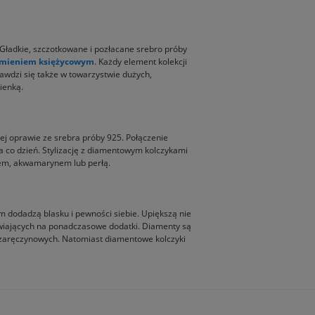
Gładkie, szczotkowane i pozłacane srebro próby
mieniem księżycowym
. Każdy element kolekcji
rawdzi się także w towarzystwie dużych,
ienką.
ej oprawie ze srebra próby 925. Połączenie
 co dzień. Stylizację z diamentowym kolczykami
em, akwamarynem lub perłą.
m dodadzą blasku i pewności siebie. Upiększą nie
tawiających na ponadczasowe dodatki. Diamenty są
w zaręczynowych. Natomiast diamentowe kolczyki