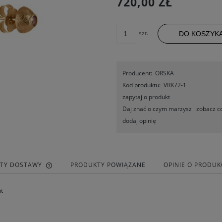
720,00 ZŁ
szt.
DO KOSZYK
Producent:
ORSKA
Kod produktu:
VRK72-1
zapytaj o produkt
Daj znać o czym marzysz i zobacz co
dodaj opinię
ZTY DOSTAWY
PRODUKTY POWIĄZANE
OPINIE O PRODUKC
t