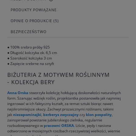
PRODUKTY POWIĄZANE
OPINIE O PRODUKCIE (5)
BEZPIECZEŃSTWO
● 100% srebro próby 925
● Długość kolczyka ok. 6,5 cm
● Szerokość kolczyka 3 cm
● Zapięcie srebrne na sztyft
BIŻUTERIA Z MOTYWEM ROŚLINNYM
-
KOLEKCJA BERY
Anna Orska
stworzyła kolekcję hołdującą doskonałości naturalnych
form. Szanując wdzięk roślin, projektantka postanowiła jak najmniej
ingerować w ich faktyczny kształt, za temat sztuki biorąc nawet
najskromniejsze okazy. Zachwyt prozaicznymi roślinami, takimi
jak
niezapominajki
,
berberys zwyczajny
czy
klon pospolity
,
zainspirował powstanie jubilerskiego zielnika, regularnie
rozbudowywanego w
pracowni ORSKA
. Liście, pędy i nasiona
odtworzono w mosiężnych rzeźbach rzeczywistej wielkości, wiernie