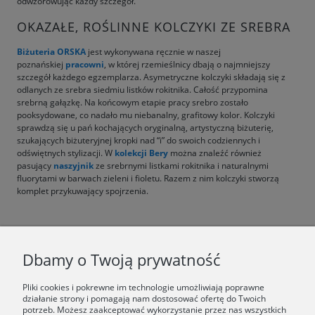
odwzorowując każdy szczegół.
OKAZAŁE, ROŚLINNE KOLCZYKI ZE SREBRA
Biżuteria ORSKA
jest wykonywana ręcznie w naszej
poznańskiej
pracowni
, w której rzemieślnicy dbają o najmniejszy
szczegół każdego egzemplarza. Asymetryczne kolczyki składają się z
odlanych ze srebra siedmiu listków rokitnika. Całość przypomina
srebrną gałązkę. Na końcowym etapie pracy srebro zostało
pooksydowane, co nadało mu niebanalny, grafitowy kolor. Kolczyki
sprawdzą się u pań kochających oryginalną, artystyczną biżuterię,
szukających biżuteryjnej kropki nad “i” do swoich codziennych i
odświętnych stylizacji. W
kolekcji Bery
można znaleźć również
pasujący
naszyjnik
ze srebrnymi listkami rokitnika i naturalnymi
fluorytami w barwach zieleni i fioletu. Razem z nim kolczyki stworzą
komplet przykuwający spojrzenia.
F.A.Q.
Dbamy o Twoją prywatność
ŚWIAT ORSKA
Pliki cookies i pokrewne im technologie umożliwiają poprawne
działanie strony i pomagają nam dostosować ofertę do Twoich
potrzeb. Możesz zaakceptować wykorzystanie przez nas wszystkich