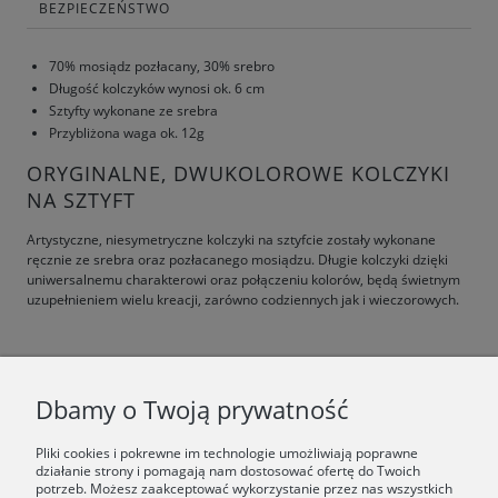
BEZPIECZEŃSTWO
70% mosiądz pozłacany, 30% srebro
Długość kolczyków wynosi ok. 6 cm
Sztyfty wykonane ze srebra
Przybliżona waga ok. 12g
ORYGINALNE, DWUKOLOROWE KOLCZYKI
NA SZTYFT
Artystyczne, niesymetryczne kolczyki na sztyfcie zostały wykonane
ręcznie ze srebra oraz pozłacanego mosiądzu. Długie kolczyki dzięki
uniwersalnemu charakterowi oraz połączeniu kolorów, będą świetnym
uzupełnieniem wielu kreacji, zarówno codziennych jak i wieczorowych.
F.A.Q.
Dbamy o Twoją prywatność
ŚWIAT ORSKA
Pliki cookies i pokrewne im technologie umożliwiają poprawne
działanie strony i pomagają nam dostosować ofertę do Twoich
potrzeb. Możesz zaakceptować wykorzystanie przez nas wszystkich