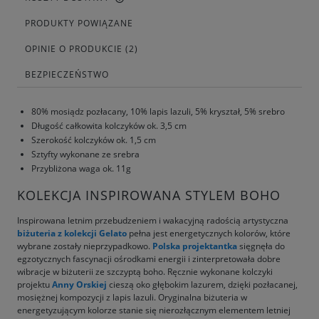
PRODUKTY POWIĄZANE
OPINIE O PRODUKCIE (2)
BEZPIECZEŃSTWO
80% mosiądz pozłacany, 10% lapis lazuli, 5% kryształ, 5% srebro
Długość całkowita kolczyków ok. 3,5 cm
Szerokość kolczyków ok. 1,5 cm
Sztyfty wykonane ze srebra
Przybliżona waga ok. 11g
KOLEKCJA INSPIROWANA STYLEM BOHO
Inspirowana letnim przebudzeniem i wakacyjną radością artystyczna
biżuteria z kolekcji Gelato
pełna jest energetycznych kolorów, które
wybrane zostały nieprzypadkowo.
Polska projektantka
sięgnęła do
egzotycznych fascynacji ośrodkami energii i zinterpretowała dobre
wibracje w biżuterii ze szczyptą boho. Ręcznie wykonane kolczyki
projektu
Anny Orskiej
cieszą oko głębokim lazurem, dzięki pozłacanej,
mosiężnej kompozycji z lapis lazuli. Oryginalna biżuteria w
energetyzującym kolorze stanie się nierozłącznym elementem letniej