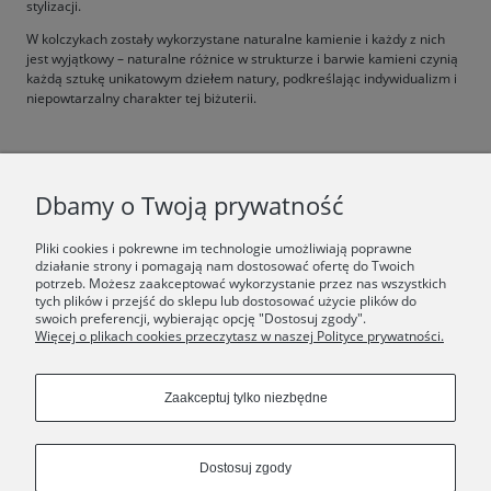
stylizacji.
W kolczykach zostały wykorzystane naturalne kamienie i każdy z nich
jest wyjątkowy – naturalne różnice w strukturze i barwie kamieni czynią
każdą sztukę unikatowym dziełem natury, podkreślając indywidualizm i
niepowtarzalny charakter tej biżuterii.
F.A.Q.
Dbamy o Twoją prywatność
ŚWIAT ORSKA
Pliki cookies i pokrewne im technologie umożliwiają poprawne
działanie strony i pomagają nam dostosować ofertę do Twoich
potrzeb. Możesz zaakceptować wykorzystanie przez nas wszystkich
Dołącz do nas:
tych plików i przejść do sklepu lub dostosować użycie plików do
swoich preferencji, wybierając opcję "Dostosuj zgody".
Więcej o plikach cookies przeczytasz w naszej Polityce prywatności.
Copyrights © 2024 - ORSKA
Zaakceptuj tylko niezbędne
Dostosuj zgody