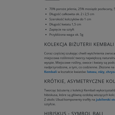
70% poroże jelenia, 25% mosiądz pozłacany, 
Długość całkowita ok. 2 i 2,5 cm
Szerokość kolczyków do 1 cm
Długość kwiatu 1,5 cm
Zapięcie na sztyft
Przybliżona waga ok. 5g
KOLEKCJA BIŻUTERII KEMBAL
Coraz częściej szukając chwili wytchnienia zwrac
miejscowa roślinność tworzy największą naturalną a
wyspie. Miejscowe rośliny, owoce i kwiaty są p
nadprzyrodzone, a tym, co codzienne. Złożone n
Kembali
w kształcie kwiatów:
lotosu
,
róży
,
chry
KRÓTKIE, ASYMETRYCZNE KOL
Tworząc biżuterię z kolekcji Kembali wykorzystali
hibiskusa, które są główną ozdobą wiszących kolc
Z okolic Ubud komponenty trafiły na
jubilerski s
sztyfcie.
HIBISKUS - SYMBOL BALI