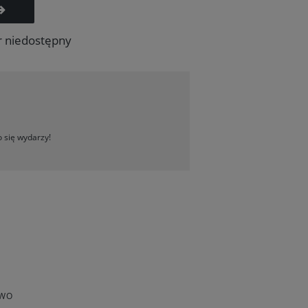
r niedostępny
 się wydarzy!
TWO