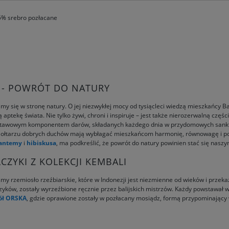
5% srebro pozłacane
I - POWRÓT DO NATURY
amy się w stronę natury. O jej niezwykłej mocy od tysiącleci wiedzą mieszkańcy 
ptekę świata. Nie tylko żywi, chroni i inspiruje – jest także nierozerwalną części
odstawowym komponentem darów, składanych każdego dnia w przydomowych sanktua
a ołtarzu dobrych duchów mają wybłagać mieszkańcom harmonię, równowagę i pok
zantemy
i
hibiskusa
, ma podkreślić, że powrót do natury powinien stać się nasz
CZYKI Z KOLEKCJI KEMBALI
śmy rzemiosło rzeźbiarskie, które w Indonezji jest niezmienne od wieków i przeka
zyków, zostały wyrzeźbione ręcznie przez balijskich mistrzów. Każdy powstawał 
tół ORSKA
, gdzie oprawione zostały w pozłacany mosiądz, formą przypominający