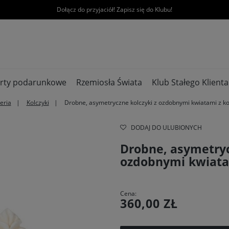
Dołącz do przyjaciół! Zapisz się do Klubu!
rty podarunkowe
Rzemiosła Świata
Klub Stałego Klienta
eria
Kolczyki
Drobne, asymetryczne kolczyki z ozdobnymi kwiatami z ko
DODAJ DO ULUBIONYCH
Drobne, asymetryc
ozdobnymi kwiatam
Cena:
360,00 ZŁ