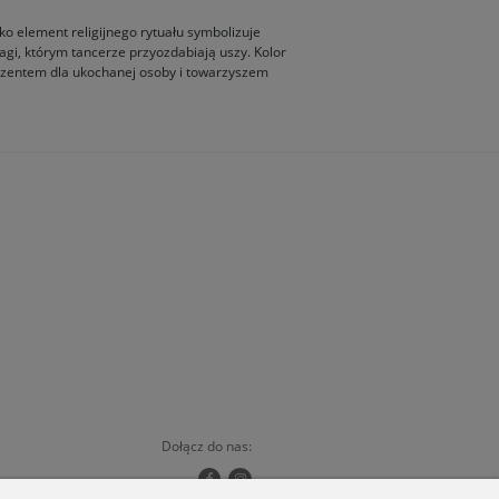
ako element religijnego rytuału symbolizuje
agi, którym tancerze przyozdabiają uszy. Kolor
prezentem dla ukochanej osoby i towarzyszem
Dołącz do nas: