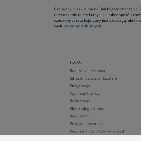
Czerwony hibiskus ma na Bali bogate znaczenie. De
oczyszczenie duszy i umysłu, a także spokój i ró
czerwony często kojarzony jest z odwagą, ale tak
wielu
ceremonii ślubnych
.
F.A.Q.
Realizacja i dostawa
Jak ustalić rozmiar biżuterii
Pielęgnacja
Wymiany i zwroty
Reklamacje
Klub Stałego Klienta
Regulamin
Polityka prywatności
Regulamin Kart Podarunkowych
Cechy probiercze