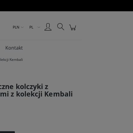
Zarejestruj się
Zaloguj się
PLN
PL
Kontakt
lekcji Kembali
zne kolczyki z
i z kolekcji Kembali