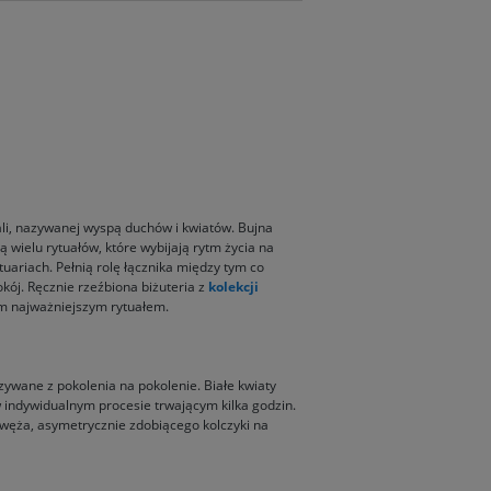
Bali, nazywanej wyspą duchów i kwiatów. Bujna
ą wielu rytuałów, które wybijają rytm życia na
riach. Pełnią rolę łącznika między tym co
ój. Ręcznie rzeźbiona biżuteria z
kolekcji
ym najważniejszym rytuałem.
zywane z pokolenia na pokolenie. Białe kwiaty
w indywidualnym procesie trwającym kilka godzin.
 węża, asymetrycznie zdobiącego kolczyki na