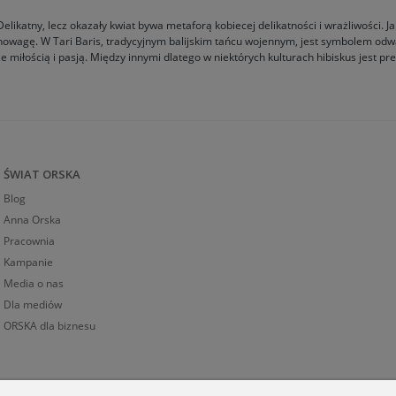
likatny, lecz okazały kwiat bywa metaforą kobiecej delikatności i wrażliwości. J
wnowagę. W Tari Baris, tradycyjnym balijskim tańcu wojennym, jest symbolem odw
że miłością i pasją. Między innymi dlatego w niektórych kulturach hibiskus jest 
ŚWIAT ORSKA
Blog
Anna Orska
Pracownia
Kampanie
Media o nas
Dla mediów
ORSKA dla biznesu