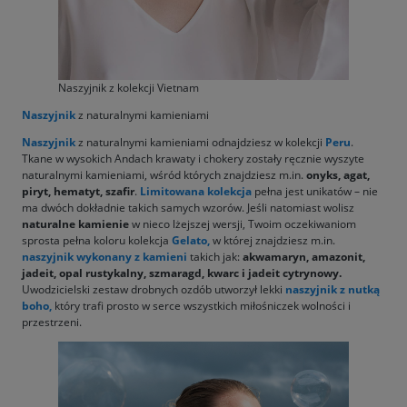
Naszyjnik z kolekcji Vietnam
Naszyjnik
z naturalnymi kamieniami
Naszyjnik
z naturalnymi kamieniami odnajdziesz w kolekcji
Peru
.
Tkane w wysokich Andach krawaty i chokery zostały ręcznie wyszyte
naturalnymi kamieniami, wśród których znajdziesz m.in.
onyks, agat,
piryt, hematyt, szafir
.
Limitowana kolekcja
pełna jest unikatów – nie
ma dwóch dokładnie takich samych wzorów. Jeśli natomiast wolisz
naturalne kamienie
w nieco lżejszej wersji, Twoim oczekiwaniom
sprosta pełna koloru kolekcja
Gelato
,
w której znajdziesz m.in.
naszyjnik
wykonany z kamieni
takich jak:
akwamaryn, amazonit,
jadeit, opal rustykalny, szmaragd, kwarc i jadeit cytrynowy.
Uwodzicielski zestaw drobnych ozdób utworzył lekki
naszyjnik
z nutką
boho,
który trafi prosto w serce wszystkich miłośniczek wolności i
przestrzeni.