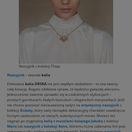
Naszyjnik z kolekcji Thuja
Naszyjnik
– okazała
kolia
Efektowna
kolia ORSKA
nie jest zwykłym dodatkiem – to ona tworzy
całą kreację. Bogato zdobiona sprawi, że będziesz gwiazdą wieczoru.
Jednocześnie świetnie sprawdzi się w codziennych stylizacjach –
prostych garniturach, białych koszulach i eleganckich marynarkach. Jeśli
nie chcesz pozostać niezauważoną spójrz na
artystyczny naszyjnik
z
kolekcji
Dukaty
,
który swój niezwykle dekoracyjny charakter zawdzięcza
licznym zawieszkom ze starych, autentycznych monet. Możesz też
sięgnąć po oryginalną
kolię z muszlami świętego Jakuba
z kolekcji
Maris
lub
naszyjnik
z kolekcji
Astro
, któremu liczne załamania linii pod
wpływem ruchu nadają niezwykłej dynamiki. Spektakularny
naszyjnik