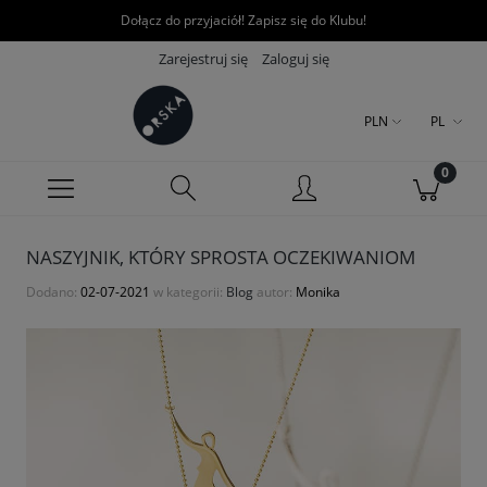
Dołącz do przyjaciół! Zapisz się do Klubu!
Zarejestruj się
Zaloguj się
PLN
PL
NASZYJNIK, KTÓRY SPROSTA OCZEKIWANIOM
Dodano:
02-07-2021
w kategorii:
Blog
autor:
Monika