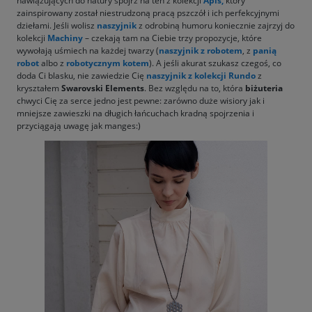
nawiązujących do natury spójrz na ten z kolekcji
Apis,
który
zainspirowany został niestrudzoną pracą pszczół i ich perfekcyjnymi
dziełami. Jeśli wolisz
naszyjnik
z odrobiną humoru koniecznie zajrzyj do
kolekcji
Machiny
– czekają tam na Ciebie trzy propozycje, które
wywołają uśmiech na każdej twarzy (
naszyjnik
z robotem
, z
panią
robot
albo z
robotycznym kotem
). A jeśli akurat szukasz czegoś, co
doda Ci blasku, nie zawiedzie Cię
naszyjnik
z kolekcji
Rundo
z
kryształem
Swarovski Elements
. Bez względu na to, która
biżuteria
chwyci Cię za serce jedno jest pewne: zarówno duże wisiory jak i
mniejsze zawieszki na długich łańcuchach kradną spojrzenia i
przyciągają uwagę jak manges:)