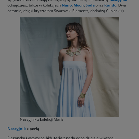
odnajdziesz także w kolekcjach
Nano
,
Moon
,
Soda
oraz
Rundo.
Dwa
ostatnie, dzięki kryształom Swarovski Elements, dodadzą Ci blasku:)
Naszyjnik z kolekcji Maris
Naszyjnik
z perłą
Elegancka i wytworna
biżuteria
z perłą odnajdzie się w każdej