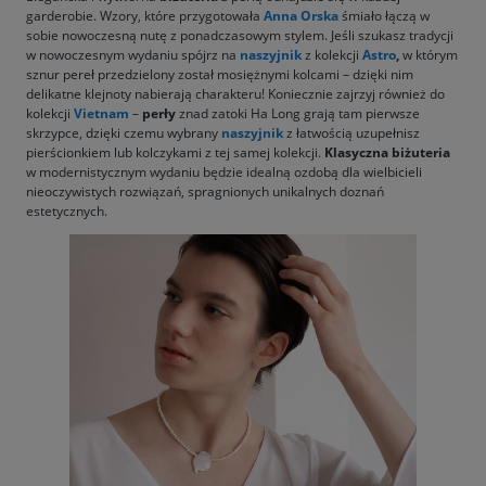
garderobie. Wzory, które przygotowała
Anna Orska
śmiało łączą w
sobie nowoczesną nutę z ponadczasowym stylem. Jeśli szukasz tradycji
w nowoczesnym wydaniu spójrz na
naszyjnik
z kolekcji
Astro
,
w którym
sznur pereł przedzielony został mosiężnymi kolcami – dzięki nim
delikatne klejnoty nabierają charakteru! Koniecznie zajrzyj również do
kolekcji
Vietnam
–
perły
znad zatoki Ha Long grają tam pierwsze
skrzypce, dzięki czemu wybrany
naszyjnik
z łatwością uzupełnisz
pierścionkiem lub kolczykami z tej samej kolekcji.
Klasyczna biżuteria
w modernistycznym wydaniu będzie idealną ozdobą dla wielbicieli
nieoczywistych rozwiązań, spragnionych unikalnych doznań
estetycznych.