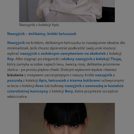
Naszyjnik z kolekcji Apis
Naszyjnik – delikatny, krótki łańcuszek
Naszyjnik
na krótkim, delikatnym łańcuszku to rozwiązanie idealne dla
minimalistek. Jeśli chcesz dyskretnie podkreślić swój urok możesz
wybrać
naszyjnik
z ozdobnym zamykaniem na skobelek
z kolekcji
Ray
.
Albo sięgnąć po elegancki i
zdobny
naszyjnik
z kolekcji
Thuja
,
który zamyka w sobie zapach lasu, świeżą rosę, delikatne promienie
słońca - po prostu piękno chwili. Dobrym wyborem będzie również
biżuteria
z motywem zaczerpniętym z natury: krótki
naszyjnik
z
pszczołą
z kolekcji
Apis
,
łańcuszek z trzema kolibrami
uchwyconymi
w locie z kolekcji
Aves
lub kulkowy
naszyjnik
z zawieszką w kształcie
czterolistnej koniczyny
z kolekcji
Bery,
która przyniesie szczęście
właścicielce.