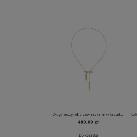
Asymetryczne kolczyki kłosy z kolekcji Bery
Długi naszyjnik z zawieszkami w kształcie kłosów z kolekcji Bery
280,00 zł
480,00 zł
Do koszyka
Do koszyka