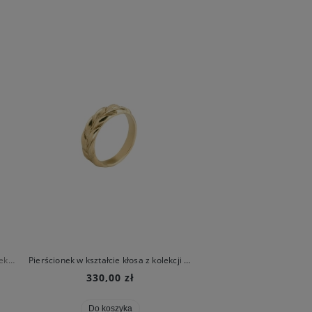
Limitowana pleciona bransoleta z kolekcji Bery
Pierścionek w kształcie kłosa z kolekcji Bery
Pozłacana kolia z kłosów z
330,00 zł
560,00 zł
Do koszyka
Do koszyka