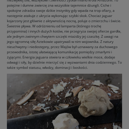
niezwykłej sile, wdziękowi i zwinności zyskał miano króla Amazonii. To
potężne i dumne zwierzę zna wszystkie tajemnice dżungli. Ciche i
spokojne zdradza swoje dzikie instynkty gdy wpada na trop ofiary, a
następnie atakuje z ukrycia wykonując szybki skok. Chociaż jaguar
kojarzony jest głównie z aktywnością nocną, poluje o zmierzchu i świcie.
Świetnie pływa. W odróżnieniu od lamparta (którego trochę
przypomina) i innych dużych kotów, nie przegryza swojej ofierze gardła,
ale jednym zwinnym chwytem szczęki miażdży jej czaszkę. Z uwagi na
jego ogromną siłę Aztekowie upatrywali w nim wojownika. Z natury
nieuchwytny i niedostępny, przez Majów był uznawany za duchowego
przewodnika, istotę ułatwiającą komunikację pomiędzy zmarłymi i
żyjącymi. Energia jaguara otwiera w człowieku wielkie moce, dodaje
odwagi i siły, by dzielnie mierzyć się z wyzwaniami dnia codziennego. To
także symbol statusu, władzy, dominacji i boskości.