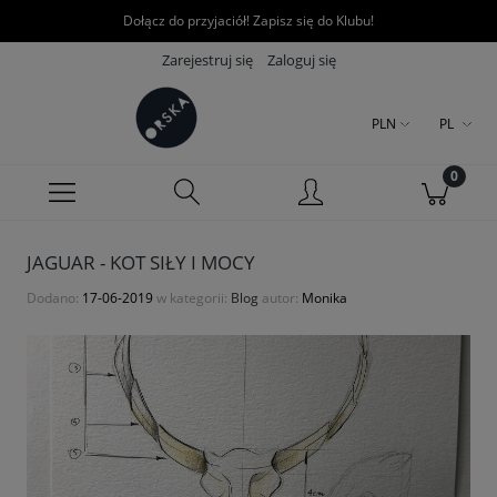
Dołącz do przyjaciół! Zapisz się do Klubu!
Zarejestruj się
Zaloguj się
PLN
PL
JAGUAR - KOT SIŁY I MOCY
Dodano:
17-06-2019
w kategorii:
Blog
autor:
Monika