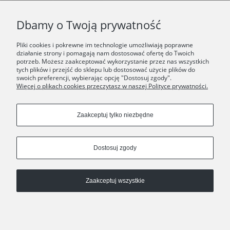
F.A.Q.
Dbamy o Twoją prywatność
ŚWIAT ORSKA
Pliki cookies i pokrewne im technologie umożliwiają poprawne
działanie strony i pomagają nam dostosować ofertę do Twoich
potrzeb. Możesz zaakceptować wykorzystanie przez nas wszystkich
Dołącz do nas:
tych plików i przejść do sklepu lub dostosować użycie plików do
swoich preferencji, wybierając opcję "Dostosuj zgody".
Więcej o plikach cookies przeczytasz w naszej Polityce prywatności.
Copyrights © 2024 - ORSKA
Zaakceptuj tylko niezbędne
Dostosuj zgody
Zaakceptuj wszystkie
Pokaż pełną wersję strony