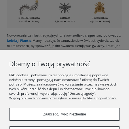
Noworocznie, zamiast tradycyjnych znaków zodiaku sięgnęliśmy po owady z
kolekcji Plantis
. Mamy nadzieję, że zanurzcie się w świat skrzydełek, czułek i
mikrokosmosu, by sprawdzić, jakim owadem kierują was gwiazdy. Traktujcie
ten horoskop z przymrużeniem oka - w końcu życie jest zbyt krótkie, by brać
je całkiem na serio.
Dbamy o Twoją prywatność
Pliki cookies i pokrewne im technologie umożliwiają poprawne
działanie strony i pomagają nam dostosować ofertę do Twoich
potrzeb. Możesz zaakceptować wykorzystanie przez nas wszystkich
tych plików i przejść do sklepu lub dostosować użycie plików do
F.A.Q.
swoich preferencji, wybierając opcję "Dostosuj zgody".
Więcej o plikach cookies przeczytasz w naszej Polityce prywatności.
ŚWIAT ORSKA
Zaakceptuj tylko niezbędne