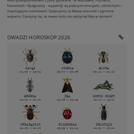
Wam przedpremierowo! Cztery spotkania - w Warszawie, Poznaniu,
Katowicach i Bydgoszczy - wypełniły się pięknymi emocjami, uśmiechami i
inspirującymi rozmowami. Dziękujemy za Waszą obecność i ogromne
wsparcie. Cieszymy się, że nawet mróz nie zatrzymał Was w domach!
OWADZI HOROSKOP 2026