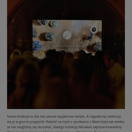
Nowa kolekcja to dla nas zawsze wyjątkowe święto. A najpiękniej celebruje
się je w gronie przyjaciół. Radość na myśl o spotkaniu z Wami była tak wielka,
że nie mogliśmy się doczekać, dlatego kolekcję Minakari zaprezentowaliśmy