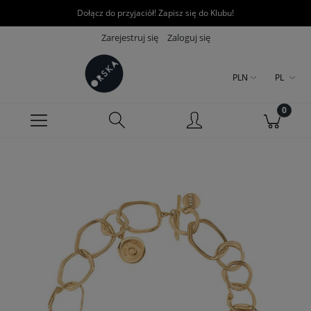
Dołącz do przyjaciół! Zapisz się do Klubu!
Zarejestruj się
Zaloguj się
PLN
PL