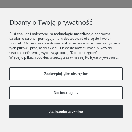
F.A.Q.
Dbamy o Twoją prywatność
ŚWIAT ORSKA
Pliki cookies i pokrewne im technologie umożliwiają poprawne
działanie strony i pomagają nam dostosować ofertę do Twoich
potrzeb. Możesz zaakceptować wykorzystanie przez nas wszystkich
Dołącz do nas:
tych plików i przejść do sklepu lub dostosować użycie plików do
swoich preferencji, wybierając opcję "Dostosuj zgody".
Więcej o plikach cookies przeczytasz w naszej Polityce prywatności.
Copyrights © 2024 - ORSKA
Zaakceptuj tylko niezbędne
Dostosuj zgody
Zaakceptuj wszystkie
Pokaż pełną wersję strony