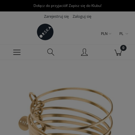
Dołącz do przyjaciół! Zapisz się do Klubu!
Zarejestruj się
Zaloguj się
PLN
PL