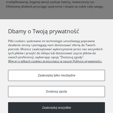
multiplikowanej, bogatej wersji zyskuje świeży, nowoczesny rys.
Efektowny dodatek przyciąga spojrzenia i skupia na sobie całą uwagę.
F.A.Q.
Dbamy o Twoją prywatność
ŚWIAT ORSKA
Pliki cookies i pokrewne im technologie umożliwiają poprawne
działanie strony i pomagają nam dostosować ofertę do Twoich
potrzeb. Możesz zaakceptować wykorzystanie przez nas wszystkich
Dołącz do nas:
tych plików i przejść do sklepu lub dostosować użycie plików do
swoich preferencji, wybierając opcję "Dostosuj zgody".
Więcej o plikach cookies przeczytasz w naszej Polityce prywatności.
Copyrights © 2024 - ORSKA
Zaakceptuj tylko niezbędne
Dostosuj zgody
Zaakceptuj wszystkie