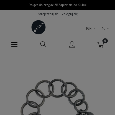
Dołącz do przyjaciół! Zapisz się do Klubu!
Zarejestruj się
Zaloguj się
PLN
PL