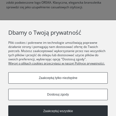
zdobi podwieszone logo ORSKA. Klasyczna, elegancka bransoletka
sprawdzi się jako uzupełnienie casualowych stylizacji.
F.A.Q.
Dbamy o Twoją prywatność
ŚWIAT ORSKA
Pliki cookies i pokrewne im technologie umożliwiają poprawne
działanie strony i pomagają nam dostosować ofertę do Twoich
potrzeb. Możesz zaakceptować wykorzystanie przez nas wszystkich
Dołącz do nas:
tych plików i przejść do sklepu lub dostosować użycie plików do
swoich preferencji, wybierając opcję "Dostosuj zgody".
Więcej o plikach cookies przeczytasz w naszej Polityce prywatności.
Copyrights © 2024 - ORSKA
Zaakceptuj tylko niezbędne
Dostosuj zgody
Zaakceptuj wszystkie