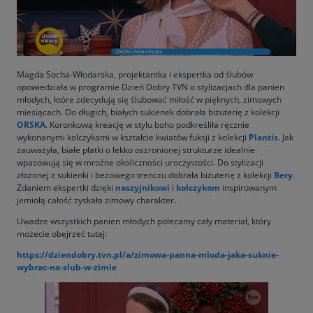
Magda Socha-Włodarska, projektantka i ekspertka od ślubów
opowiedziała w programie Dzień Dobry TVN o stylizacjach dla panien
młodych, które zdecydują się ślubować miłość w pięknych, zimowych
miesiącach. Do długich, białych sukienek dobrała biżuterię z kolekcji
ORSKA
. Koronkową kreację w stylu boho podkreśliła ręcznie
wykonanymi kolczykami w kształcie kwiatów fuksji z kolekcji
Plantis
. Jak
zauważyła, białe płatki o lekko oszronionej strukturze idealnie
wpasowują się w mroźne okoliczności uroczystości. Do stylizacji
złożonej z sukienki i beżowego trenczu dobrała biżuterię z kolekcji
Bery
.
Zdaniem ekspertki dzięki
naszyjnikowi
i
kolczykom
inspirowanym
jemiołą całość zyskała zimowy charakter.
Uwadze wszystkich panien młodych polecamy cały materiał, który
możecie obejrzeć tutaj:
https://dziendobry.tvn.pl/a/zimowa-panna-mloda-jaka-suknie-
wybrac-na-slub-w-zimie