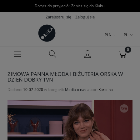
Dołącz do przyjaciół! Zapisz się do Klubu!
Zarejestruj się
Zaloguj się
PLN
PL
ZIMOWA PANNA MŁODA I BIŻUTERIA ORSKA W
DZIEŃ DOBRY TVN
Dodano:
10-07-2020
w kategorii:
Media o nas
autor:
Karolina