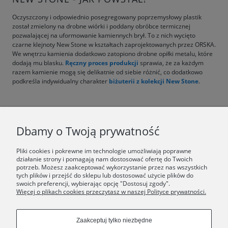
Oczyszczony i odpowiednio posegregowany poprzemysłowy plastik
został zmielony na drobne wiórki i poddany obróbce termicznej
pozwalającej na uformowanie kamiennych brył. To z nich wycięto
czarne klejnoty New Stone w kształtach zaprojektowanych przez ORSKA.
We wnętrzu kamienia dodatkowo zatopiono drobne opiłki metalu, które
dodają mu blasku.
Ręczny proces produkcji
sprawia, że za każdym
razem kamienie mogą się delikatnie od siebie różnić, co dodatkowo
podkreśla indywidualny charakter
biżuterii z kolekcji New Stone
.
F.A.Q.
Dbamy o Twoją prywatność
ŚWIAT ORSKA
Pliki cookies i pokrewne im technologie umożliwiają poprawne
działanie strony i pomagają nam dostosować ofertę do Twoich
potrzeb. Możesz zaakceptować wykorzystanie przez nas wszystkich
Dołącz do nas:
tych plików i przejść do sklepu lub dostosować użycie plików do
swoich preferencji, wybierając opcję "Dostosuj zgody".
Więcej o plikach cookies przeczytasz w naszej Polityce prywatności.
Copyrights © 2024 - ORSKA
Zaakceptuj tylko niezbędne