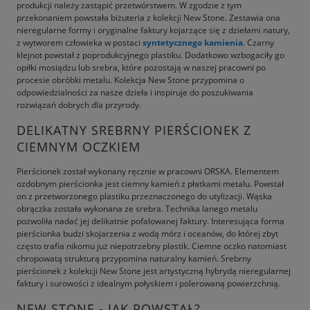
produkcji należy zastąpić przetwórstwem. W zgodzie z tym
przekonaniem powstała biżuteria z kolekcji New Stone. Zestawia ona
nieregularne formy i oryginalne faktury kojarzące się z dziełami natury,
z wytworem człowieka w postaci
syntetycznego kamienia
. Czarny
klejnot powstał z poprodukcyjnego plastiku. Dodatkowo wzbogaciły go
opiłki mosiądzu lub srebra, które pozostają w naszej pracowni po
procesie obróbki metalu. Kolekcja New Stone przypomina o
odpowiedzialności za nasze dzieła i inspiruje do poszukiwania
rozwiązań dobrych dla przyrody.
DELIKATNY SREBRNY PIERŚCIONEK Z
CIEMNYM OCZKIEM
Pierścionek został wykonany ręcznie w pracowni ORSKA. Elementem
ozdobnym pierścionka jest ciemny kamień z płatkami metalu. Powstał
on z przetworzonego plastiku przeznaczonego do utylizacji. Wąska
obrączka została wykonana ze srebra. Technika lanego metalu
pozwoliła nadać jej delikatnie pofalowanej faktury. Interesująca forma
pierścionka budzi skojarzenia z wodą mórz i oceanów, do której zbyt
często trafia nikomu już niepotrzebny plastik. Ciemne oczko natomiast
chropowatą strukturą przypomina naturalny kamień. Srebrny
pierścionek z kolekcji New Stone jest artystyczną hybrydą nieregularnej
faktury i surowości z idealnym połyskiem i polerowaną powierzchnią.
NEW STONE - JAK POWSTAŁ?