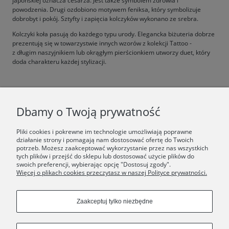
japońskiej oznacza cesarza. Jest także symbolem zdrowia i
powodzenia. Drugi ozdobiono motywem feniksa, który symbolizuje
dobrobyt i pokój. Sztyfty i zapięcia kolczyków wykonano ze srebra.
Kolczyki koła pasują do każdego typu urody. Elegancka biżuteria dobrze
prezentują się w towarzystwie innych wzorów z kolekcji Tattoo -
z długim naszyjnikiem lub okrągłym pierścionkiem utworzy duet, który
doda charakteru każdej stylizacji.
F.A.Q.
Dbamy o Twoją prywatność
ŚWIAT ORSKA
Pliki cookies i pokrewne im technologie umożliwiają poprawne
działanie strony i pomagają nam dostosować ofertę do Twoich
potrzeb. Możesz zaakceptować wykorzystanie przez nas wszystkich
Dołącz do nas:
tych plików i przejść do sklepu lub dostosować użycie plików do
swoich preferencji, wybierając opcję "Dostosuj zgody".
Więcej o plikach cookies przeczytasz w naszej Polityce prywatności.
Copyrights © 2024 - ORSKA
Zaakceptuj tylko niezbędne