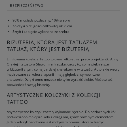
BEZPIECZEŃSTWO
90% mosiądz pozłacany, 10% srebro
Kolczyki o długości całkowitej ok. 8 cm
Sztyft i zapięcie wykonane ze srebra
BIŻUTERIA, KTÓRA JEST TATUAŻEM.
TATUAŻ, KTÓRY JEST BIŻUTERIĄ
Limitowana kolekcja Tattoo to owoc kilkuletniej pracy projektantki Anny
Orskiej i tatuatora Sławomira Frączka. Łączy to, co najpiękniejsze
w biżuterii z tym, co najbardziej charakterne w tatuażu. Autorskie wzory
inspirowane są kulturą Japonii i mają głębokie, symboliczne
znaczenie. Dzięki temu możesz nie tylko wyrazić siebie. Możesz też
opowiedzieć swoją historię.
ARTYSTYCZNE KOLCZYKI Z KOLEKCJI
TATTOO
Asymetryczne kolczyki zostały wykonane ręcznie. Do pozłacanych kół
podwieszono mniejsze koło z okrągłym, grawerowanym elementem.
Jeden kolczyk ozdobiony jest motywem piwonii, która w tradycji