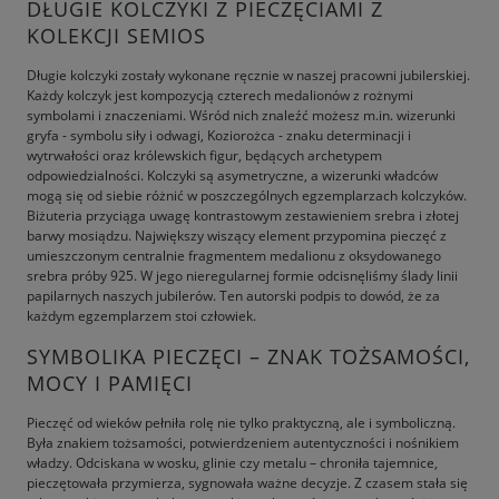
DŁUGIE KOLCZYKI Z PIECZĘCIAMI Z
KOLEKCJI SEMIOS
Długie kolczyki zostały wykonane ręcznie w naszej pracowni jubilerskiej.
Każdy kolczyk jest kompozycją czterech medalionów z rożnymi
symbolami i znaczeniami. Wśród nich znaleźć możesz m.in. wizerunki
gryfa - symbolu siły i odwagi, Koziorożca - znaku determinacji i
wytrwałości oraz królewskich figur, będących archetypem
odpowiedzialności. Kolczyki są asymetryczne, a wizerunki władców
mogą się od siebie różnić w poszczególnych egzemplarzach kolczyków.
Biżuteria przyciąga uwagę kontrastowym zestawieniem srebra i złotej
barwy mosiądzu. Największy wiszący element przypomina pieczęć z
umieszczonym centralnie fragmentem medalionu z oksydowanego
srebra próby 925. W jego nieregularnej formie odcisnęliśmy ślady linii
papilarnych naszych jubilerów. Ten autorski podpis to dowód, że za
każdym egzemplarzem stoi człowiek.
SYMBOLIKA PIECZĘCI – ZNAK TOŻSAMOŚCI,
MOCY I PAMIĘCI
Pieczęć od wieków pełniła rolę nie tylko praktyczną, ale i symboliczną.
Była znakiem tożsamości, potwierdzeniem autentyczności i nośnikiem
władzy. Odciskana w wosku, glinie czy metalu – chroniła tajemnice,
pieczętowała przymierza, sygnowała ważne decyzje. Z czasem stała się