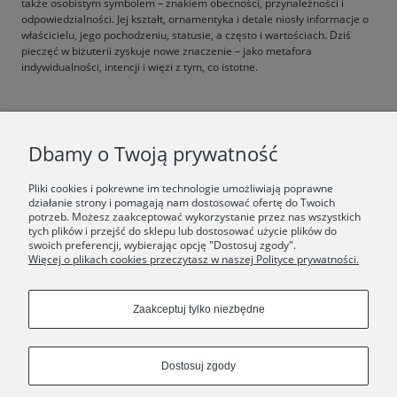
także osobistym symbolem – znakiem obecności, przynależności i
odpowiedzialności. Jej kształt, ornamentyka i detale niosły informacje o
właścicielu, jego pochodzeniu, statusie, a często i wartościach. Dziś
pieczęć w biżuterii zyskuje nowe znaczenie – jako metafora
indywidualności, intencji i więzi z tym, co istotne.
F.A.Q.
Dbamy o Twoją prywatność
ŚWIAT ORSKA
Pliki cookies i pokrewne im technologie umożliwiają poprawne
działanie strony i pomagają nam dostosować ofertę do Twoich
potrzeb. Możesz zaakceptować wykorzystanie przez nas wszystkich
Dołącz do nas:
tych plików i przejść do sklepu lub dostosować użycie plików do
swoich preferencji, wybierając opcję "Dostosuj zgody".
Więcej o plikach cookies przeczytasz w naszej Polityce prywatności.
Copyrights © 2024 - ORSKA
Zaakceptuj tylko niezbędne
Dostosuj zgody