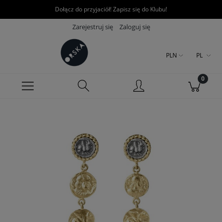
Dołącz do przyjaciół! Zapisz się do Klubu!
Zarejestruj się
Zaloguj się
PLN
PL