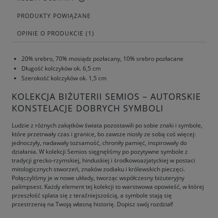
PRODUKTY POWIĄZANE
OPINIE O PRODUKCIE (1)
20% srebro, 70% mosiądz pozłacany, 10% srebro pozłacane
Długość kolczyków ok. 6,5 cm
Szerokość kolczyków ok. 1,5 cm
KOLEKCJA BIŻUTERII SEMIOS – AUTORSKIE
KONSTELACJE DOBRYCH SYMBOLI
Ludzie z różnych zakątków świata pozostawili po sobie znaki i symbole,
które przetrwały czas i granice, bo zawsze niosły ze sobą coś więcej:
jednoczyły, nadawały tożsamość, chroniły pamięć, inspirowały do
działania. W kolekcji Semios sięgnęliśmy po pozytywne symbole z
tradycji grecko-rzymskiej, hinduskiej i środkowoazjatyckiej w postaci
mitologicznych stworzeń, znaków zodiaku i królewskich pieczęci.
Połączyliśmy je w nowe układy, tworząc współczesny biżuteryjny
palimpsest. Każdy element tej kolekcji to warstwowa opowieść, w której
przeszłość splata się z teraźniejszością, a symbole stają się
przestrzenią na Twoją własną historię. Dopisz swój rozdział!