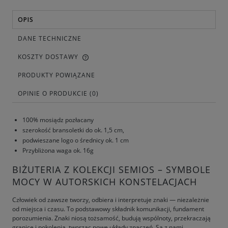
OPIS
DANE TECHNICZNE
KOSZTY DOSTAWY
PRODUKTY POWIĄZANE
OPINIE O PRODUKCIE (0)
100% mosiądz pozłacany
szerokość bransoletki do ok. 1,5 cm,
podwieszane logo o średnicy ok. 1 cm
Przybliżona waga ok. 16g
BIŻUTERIA Z KOLEKCJI SEMIOS – SYMBOLE
MOCY W AUTORSKICH KONSTELACJACH
Człowiek od zawsze tworzy, odbiera i interpretuje znaki — niezależnie
od miejsca i czasu. To podstawowy składnik komunikacji, fundament
porozumienia. Znaki niosą tożsamość, budują wspólnoty, przekraczają
granice i pokolenia, tworząc nowe układy znaczeń. Są z nami