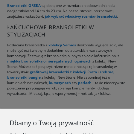
Bransoletki ORSKA
są dostępne w rozmiarach odpowiednich dla
nadgarstków od 14 cm do 23 cm. Na naszej stronie internetowej
znajdziesz wskazówki,
jak wybrać właściwy rozmiar bransoletki
.
ŁAŃCUCHOWE BRANSOLETKI W
STYLIZACJACH
Pozłacana bransoletka z
kolekcji Semios
doskonale wygląda solo, ale
może być też świetnym dodatkiem do autorskich, warstwowych
kompozycji. Zestaw ją z bransoletką o innym splocie łańcuszka np. z
miękką bransoletką o nieregularnych ogniwach
z kolekcji New
Stone. Możesz też połączyć różne metale nosząc tę bransoletkę w
towarzystwie
grafitowej bransoletki z kolekcji Prato
i
srebrnej
bransoletki bangle
z kolekcji New Stone. Nie zapominaj też o
kamieniach naturalnych,
bursztynach
czy
perłach
– takie nieoczywiste
połączenia przyciągają wzrok, zbierają komplementy i dodają
wyrazistości. Mieszaj, łącz, eksperymentuj – noś tak, jak lubisz.
F.A.Q.
Dbamy o Twoją prywatność
ŚWIAT ORSKA