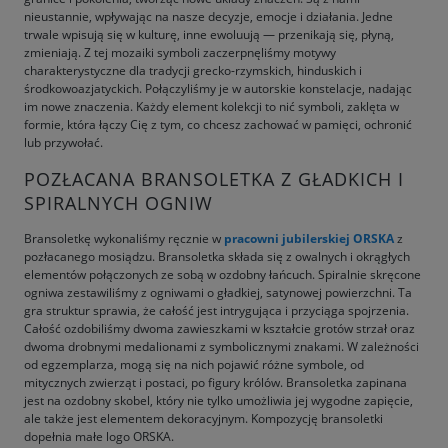
nieustannie, wpływając na nasze decyzje, emocje i działania. Jedne
trwale wpisują się w kulturę, inne ewoluują — przenikają się, płyną,
zmieniają. Z tej mozaiki symboli zaczerpnęliśmy motywy
charakterystyczne dla tradycji grecko-rzymskich, hinduskich i
środkowoazjatyckich. Połączyliśmy je w autorskie konstelacje, nadając
im nowe znaczenia. Każdy element kolekcji to nić symboli, zaklęta w
formie, która łączy Cię z tym, co chcesz zachować w pamięci, ochronić
lub przywołać.
POZŁACANA BRANSOLETKA Z GŁADKICH I
SPIRALNYCH OGNIW
Bransoletkę wykonaliśmy ręcznie w
pracowni jubilerskiej ORSKA
z
pozłacanego mosiądzu. Bransoletka składa się z owalnych i okrągłych
elementów połączonych ze sobą w ozdobny łańcuch. Spiralnie skręcone
ogniwa zestawiliśmy z ogniwami o gładkiej, satynowej powierzchni. Ta
gra struktur sprawia, że całość jest intrygująca i przyciąga spojrzenia.
Całość ozdobiliśmy dwoma zawieszkami w kształcie grotów strzał oraz
dwoma drobnymi medalionami z symbolicznymi znakami. W zależności
od egzemplarza, mogą się na nich pojawić różne symbole, od
mitycznych zwierząt i postaci, po figury królów. Bransoletka zapinana
jest na ozdobny skobel, który nie tylko umożliwia jej wygodne zapięcie,
ale także jest elementem dekoracyjnym. Kompozycję bransoletki
dopełnia małe logo ORSKA.