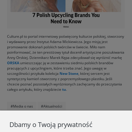
Culture.pl to portal internetowy poświęcony kulturze polskiej, stworzony
i wydawany przez Instytut Adama Mickiewicza. Jego misją jest
promowanie dokonań polskich twórców w świecie. Miło nam
poinformować, że ten prestiżowy tytuł docenił artystyczne poszukiwania
Anny Orskiej. Dziennikarz Marek Kępa zdecydował się wyróżnić markę
ORSKA
umieszczając ją w zestawieniu siedmiu polskich brandów
pracujących z upcyclingiem, które trzeba znać. Jego uwagę w
szczególności przykuła kolekcja
New Stone
, której sercem jest
syntetyczny kamień stworzony z poprzemysłowego plastiku. Jeśli
chcecie poznać pozostałych wyróżnionych zachęcamy do przeczytania
całego artykułu, który znajdziecie
tu
.
#Media o nas
#Aktualności
F.A.Q.
Dbamy o Twoją prywatność