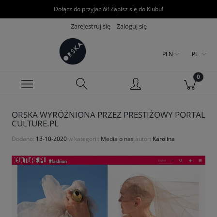
Dołącz do przyjaciół! Zapisz się do Klubu!
Zarejestruj się
Zaloguj się
PLN
PL
ORSKA WYRÓŻNIONA PRZEZ PRESTIŻOWY PORTAL
CULTURE.PL
Dodano:
13-10-2020
w kategorii:
Media o nas
autor:
Karolina