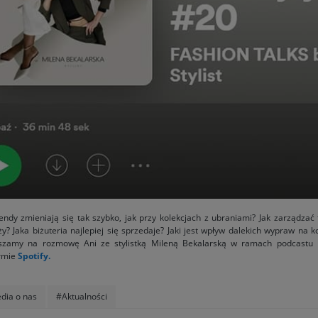
endy zmieniają się tak szybko, jak przy kolekcjach z ubraniami? Jak zarządzać
y? Jaka biżuteria najlepiej się sprzedaje? Jaki jest wpływ dalekich wypraw na 
szamy na rozmowę Ani ze stylistką Mileną Bekalarską w ramach podcastu 
ormie
Spotify.
dia o nas
#Aktualności