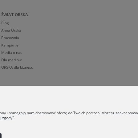
ŚWIAT ORSKA
Blog
Anna Orska
Pracownia
Kampanie
Media o nas
Dla mediów
ORSKA dla biznesu
trony i pomagają nam dostosować ofertę do Twoich potrzeb. Możesz zaakceptować 
j zgody".