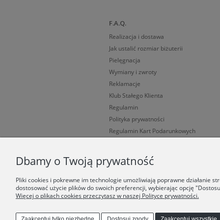
F.A.Q.
Realizacja i dostawa
Jak ustalić rozmiar biżuterii
Pielęgnacja
Wymiany i zwroty
Reklamacje
Klub Stałego Klienta
Regulamin
Polityka prywatności
Regulamin Kart Podarunkowych
Cechy probiercze
Dbamy o Twoją prywatność
Pliki cookies i pokrewne im technologie umożliwiają poprawne działanie s
dostosować użycie plików do swoich preferencji, wybierając opcję "Dostosu
Więcej o plikach cookies przeczytasz w naszej Polityce prywatności.
Zaakceptuj tylko niezbędne
Dostosuj zgody
Zaakceptuj wszystkie