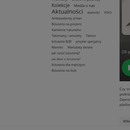
Kolekcje
Media o nas
Aktualności
wartości
VIVO
Ambasadorzy zmian
Biżuteria na prezent
Kamienie naturalne
Talizmany i amulety
Tattoo
biżuteria B2B
projekt specjalny
Maroko
Warsztaty świata
Jak nosić biżuterię?
Jak dbać o biżuterię?
biżuteria dla mężczyzn
Biżuteria na ślub
Czy tr
podróż
Zapra
platf
#Me