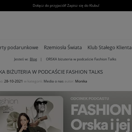
Dołącz do przyjaciół! Zapisz się do Klubu!
rty podarunkowe
Rzemiosła Świata
Klub Stałego Klienta
Jesteś w:
Blog
ORSKA biżuteria w podcaście Fashion Talks
KA BIŻUTERIA W PODCAŚCIE FASHION TALKS
o:
28-10-2021
w kategorii:
Media o nas
autor:
Monika