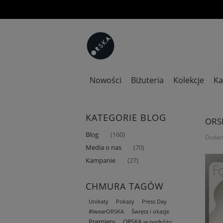
Nowości
Biżuteria
Kolekcje
Ka
KATEGORIE BLOG
ORS
Blog
(160)
Dodan
Media o nas
(70)
Kampanie
(27)
CHMURA TAGÓW
Unikaty
Pokazy
Press Day
#IwearORSKA
Święta i okazje
Premiery
ORSKA w podróży