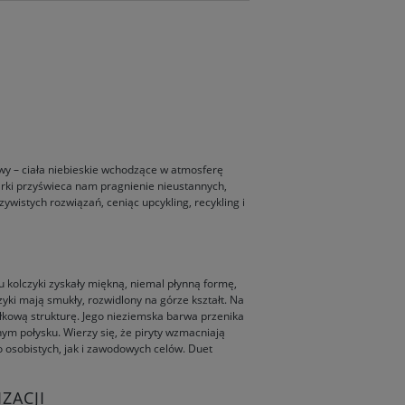
wy – ciała niebieskie wchodzące w atmosferę
arki przyświeca nam pragnienie nieustannych,
wistych rozwiązań, ceniąc upcykling, recykling i
u kolczyki zyskały miękną, niemal płynną formę,
yki mają smukły, rozwidlony na górze kształt. Na
ełkową strukturę. Jego nieziemska barwa przenika
ym połysku. Wierzy się, że piryty wzmacniają
o osobistych, jak i zawodowych celów. Duet
ZACJI