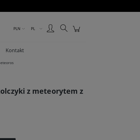
Zarejestruj się
Zaloguj się
PLN
PL
Kontakt
Meteoros
kolczyki z meteorytem z