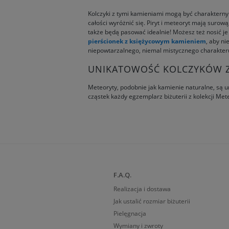
Kolczyki z tymi kamieniami mogą być charakternym 
całości wyróżnić się. Piryt i meteoryt mają surową
także będą pasować idealnie! Możesz też nosić je
pierścionek z księżycowym kamieniem
, aby n
niepowtarzalnego, niemal mistycznego charakteru,
UNIKATOWOŚĆ KOLCZYKÓW Z
Meteoryty, podobnie jak kamienie naturalne, są u
cząstek każdy egzemplarz biżuterii z kolekcji Me
F.A.Q.
Realizacja i dostawa
Jak ustalić rozmiar biżuterii
Pielęgnacja
Wymiany i zwroty