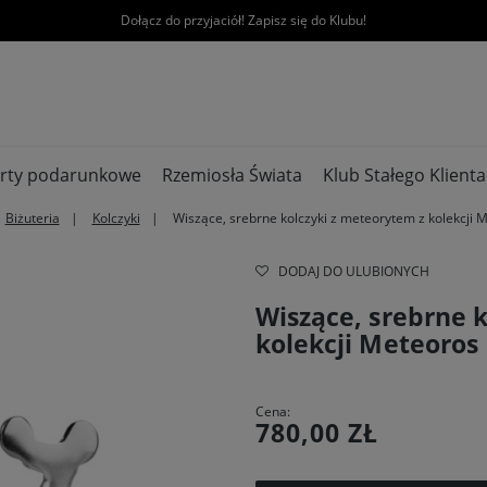
Dołącz do przyjaciół! Zapisz się do Klubu!
rty podarunkowe
Rzemiosła Świata
Klub Stałego Klienta
Biżuteria
Kolczyki
Wiszące, srebrne kolczyki z meteorytem z kolekcji 
DODAJ DO ULUBIONYCH
Wiszące, srebrne 
kolekcji Meteoros
Cena:
780,00 ZŁ