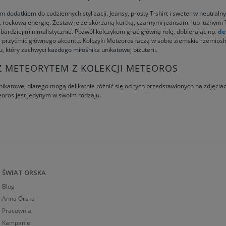
dodatkiem do codziennych stylizacji. Jeansy, prosty T-shirt i sweter w neutraln
, rockową energię. Zestaw je ze skórzaną kurtką, czarnymi jeansami lub luźnymi T-
 bardziej minimalistycznie. Pozwól kolczykom grać główną rolę, dobierając np.
de
ie przyćmić głównego akcentu. Kolczyki Meteoros łączą w sobie ziemskie rzemios
 który zachwyci każdego miłośnika unikatowej biżuterii.
 METEORYTEM Z KOLEKCJI METEOROS
nikatowe, dlatego mogą delikatnie różnić się od tych przedstawionych na zdjęciac
teoros jest jedynym w swoim rodzaju.
ŚWIAT ORSKA
Blog
Anna Orska
Pracownia
Kampanie