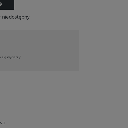
r niedostępny
 się wydarzy!
TWO