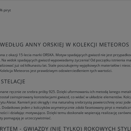
% piryt
WEDŁUG ANNY ORSKIEJ W KOLEKCJI METEOROS
na z okazji 15-lecia marki ORSKA. Motyw spadających gwiazd nie jest przypadko
gi. Na widok spadających gwiazd wypowiadamy życzenia! Od początku istnienia m
izować już od kilkunastu lat. Stale poszukujemy wyjątkowych materiałów i nieoczy
a. Kolekcja Meteoros jest prawdziwym odzwierciedleniem tych wartości.
STELACJE
ykonane ręcznie ze srebra próby 925. Dzięki uformowaniu ich metodą lanego metal
 został zainspirowany konstelacjami gwiazd, co widać w układzie elementów. Kolcz
ytu Aletai. Kamień jest okrągły i ma naturalną srebrzystą powierzchnię oraz jod
. Dodatkowo jeden z kolczyków asymetrycznie zdobi fasetowany piryt o metaliczn
ności i działając motywująco. Dzięki temu doskonale wspierają realizację zarówn
yty pomagają je urzeczywistniać.
RYTEM - GWIAZDY (NIE TYLKO) ROKOWYCH STYLI