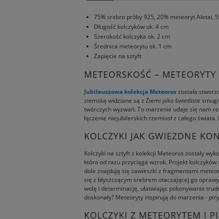
75% srebro próby 925, 20% meteoryt Aletai, 5
Długość kolczyków ok. 4 cm
Szerokość kolczyka ok. 2 cm
Średnica meteorytu ok. 1 cm
Zapięcie na sztyft
METEORSKOŚĆ – METEORYTY 
Jubileuszowa kolekcja Meteoros
została stworzo
ziemską widziane są z Ziemi jako świetliste smu
twórczych wyzwań. To marzenie udaje się nam real
łączenie niejubilerskich rzemiosł z całego świat
KOLCZYKI JAK GWIEZDNE KON
Kolczyki na sztyft z kolekcji Meteoros zostały w
która od razu przyciąga wzrok. Projekt kolczyków
dole znajdują się zawieszki z fragmentami meteor
się z błyszczącym srebrem otaczającej go oprawy
wolę i determinację, ułatwiając pokonywanie trud
doskonały? Meteoryty inspirują do marzenia - pir
KOLCZYKI Z METEORYTEM I PI