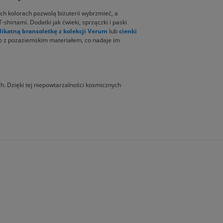
ych kolorach pozwolą biżuterii wybrzmieć, a
shirtami. Dodatki jak ćwieki, sprzączki i paski
likatną bransoletkę z kolekcji Verum
lub
cienki
ło z pozaziemskim materiałem, co nadaje im
h. Dzięki tej niepowtarzalności kosmicznych