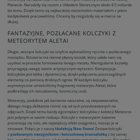
Planecie. Narodziły się razem z Układem Słonecznym około 4.5 miliarda
lat temu. Dzięki temu są najbardziej nieziemskim materiałem z jakim
kiedykolwiek pracowaliśmy. Chcemy by rozgościły się w marce na
dłużej.
FANTAZYJNE, POZŁACANE KOLCZYKI Z
METEORYTEM ALETAI
Długie, wiszące kolczyki na sztyfcie wykonaliśmy ręcznie z pozłacanego
mosiądzu. Biżuteria ma niemal płynny kształt, który udało nam się
uzyskać w procesie formowania lanego metalu. Nieregularne kształty
przyciągają uwagę swoim artystycznym wyrazem. Kompozycja
kolczyków jest lekka i dynamiczna, dzięki połączeniu poszczególnych
elementy za pomocą drobnych ogniw. W każdym kolczyku
asymetrycznie umieściliśmy fragmenty meteorytu Aletai, które
podkreślają ich niecodzienny, kosmiczny urok.
Meteoryty, podobnie jak kamienie naturalne, są niepowtarzalne,
dlatego mogą delikatnie różnić się od tych przedstawionych na
zdjęciach. Dzięki temu każdy egzemplarz kolczyków z kolekcji Meteoros
jest jedynym w swoim rodzaju. Kolczyki z meteorytem świetnie
prezentują się solo, ale największy efekt osiągniesz, nosząc je w
zestawie. Połącz je z naszą k
kolekcją New Stone
! Zestaw kolczyki
z
pozłacanym naszyjnikiem
i
łańcuchową bransoletką
z tej samej
linii, a szybko zauważysz, jak to połączenie przyciąga uwagę. Nie wahaj