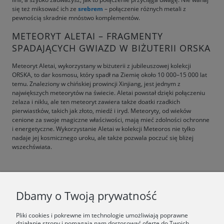
się też miksować ich ze
srebrem
– połączenie różnych metali z
pewnością skradnie mnóstwo komplementów.
METEORYT ALETAI – FRAGMENTY
SPADAJĄCYCH GWIAZD W BIŻUTERII ORSKA
Meteoryt Aletai, wykorzystany w biżuterii z jubileuszowej kolekcji
ORSKA, to dar kosmosu, który spadł na Ziemię około 10 000–15 000 lat
temu. Znaleziony w chińskiej prowincji Xinjiang, jest jednym z
największych meteorytów na świecie. Aletai powstał dzięki połączeniu
żelaza i niklu, ale ten meteoryt zawiera także doatki rzadkich
pierwiastków, takich jak złoto, miedź i iryd. Meteoryty, od wieków
cenione za swoje magiczne właściwości, mają mieć zdolności ochronne
i energetyczne. Wykorzystanie Aletai w kolekcji Meteoros nie tylko
nadaje jej kosmicznego uroku, ale także pozwala poczuć się bliżej
wszechświata.
F.A.Q.
Dbamy o Twoją prywatność
ŚWIAT ORSKA
Pliki cookies i pokrewne im technologie umożliwiają poprawne
działanie strony i pomagają nam dostosować ofertę do Twoich