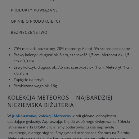
PRODUKTY POWIĄZANE
OPINIE O PRODUKCIE (0)
BEZPIECZEŃSTWO
75% mosiądz pozłacany, 20% meteoryt Aletai, 5% srebro pozłacane
Prawy kolczyk: długość ok. 8 cm, szerokość 1,5 cm. Meteoryt ok. 1,5
cm x 0,3 cm
Lewy kolczyk: długość ok. 7,5 cm, szerokość ok. 1 cm. Meteoryt: 1 cm
x 0,3 cm
Zapięcie na sztyft
Przybliżona waga ok. 16g
KOLEKCJA METEOROS – NAJBARDZIEJ
NIEZIEMSKA BIŻUTERIA
W
jubileuszowej kolekcji Meteoros
w roli głównej odnajdziesz…
spadające gwiazdy. Zapraszając Cię do wspólnego świętowania 15lecia
istnienia marki ORSKA chcieliśmy podarować Ci coś naprawdę
unikalnego, dlatego sięgnęliśmy gwiazd przenosząc Kosmos na Ziemię.
Meteoryty są najstarszym kamieniem jaki możemy znaleźć na naszej