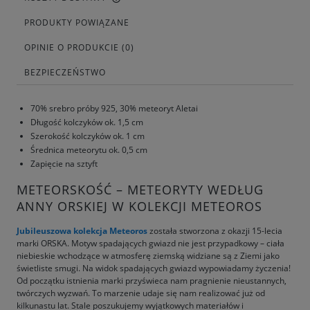
PRODUKTY POWIĄZANE
OPINIE O PRODUKCIE (0)
BEZPIECZEŃSTWO
70% srebro próby 925, 30% meteoryt Aletai
Długość kolczyków ok. 1,5 cm
Szerokość kolczyków ok. 1 cm
Średnica meteorytu ok. 0,5 cm
Zapięcie na sztyft
METEORSKOŚĆ – METEORYTY WEDŁUG
ANNY ORSKIEJ W KOLEKCJI METEOROS
Jubileuszowa kolekcja Meteoros
została stworzona z okazji 15-lecia
marki ORSKA. Motyw spadających gwiazd nie jest przypadkowy – ciała
niebieskie wchodzące w atmosferę ziemską widziane są z Ziemi jako
świetliste smugi. Na widok spadających gwiazd wypowiadamy życzenia!
Od początku istnienia marki przyświeca nam pragnienie nieustannych,
twórczych wyzwań. To marzenie udaje się nam realizować już od
kilkunastu lat. Stale poszukujemy wyjątkowych materiałów i