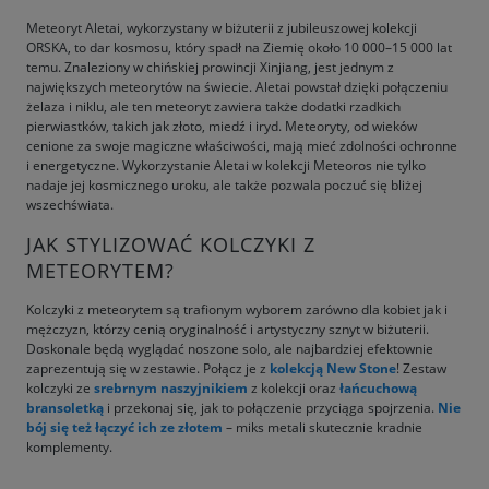
Meteoryt Aletai, wykorzystany w biżuterii z jubileuszowej kolekcji
ORSKA, to dar kosmosu, który spadł na Ziemię około 10 000–15 000 lat
temu. Znaleziony w chińskiej prowincji Xinjiang, jest jednym z
największych meteorytów na świecie. Aletai powstał dzięki połączeniu
żelaza i niklu, ale ten meteoryt zawiera także dodatki rzadkich
pierwiastków, takich jak złoto, miedź i iryd. Meteoryty, od wieków
cenione za swoje magiczne właściwości, mają mieć zdolności ochronne
i energetyczne. Wykorzystanie Aletai w kolekcji Meteoros nie tylko
nadaje jej kosmicznego uroku, ale także pozwala poczuć się bliżej
wszechświata.
JAK STYLIZOWAĆ KOLCZYKI Z
METEORYTEM?
Kolczyki z meteorytem są trafionym wyborem zarówno dla kobiet jak i
mężczyzn, którzy cenią oryginalność i artystyczny sznyt w biżuterii.
Doskonale będą wyglądać noszone solo, ale najbardziej efektownie
zaprezentują się w zestawie. Połącz je z
kolekcją New Stone
! Zestaw
kolczyki ze
srebrnym naszyjnikiem
z kolekcji oraz
łańcuchową
bransoletką
i przekonaj się, jak to połączenie przyciąga spojrzenia.
Nie
bój się też łączyć ich ze złotem
– miks metali skutecznie kradnie
komplementy.