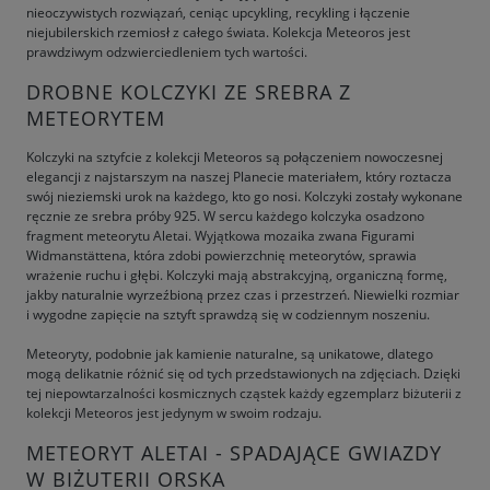
nieoczywistych rozwiązań, ceniąc upcykling, recykling i łączenie
niejubilerskich rzemiosł z całego świata. Kolekcja Meteoros jest
prawdziwym odzwierciedleniem tych wartości.
DROBNE KOLCZYKI ZE SREBRA Z
METEORYTEM
Kolczyki na sztyfcie z kolekcji Meteoros są połączeniem nowoczesnej
elegancji z najstarszym na naszej Planecie materiałem, który roztacza
swój nieziemski urok na każdego, kto go nosi. Kolczyki zostały wykonane
ręcznie ze srebra próby 925. W sercu każdego kolczyka osadzono
fragment meteorytu Aletai. Wyjątkowa mozaika zwana Figurami
Widmanstättena, która zdobi powierzchnię meteorytów, sprawia
wrażenie ruchu i głębi. Kolczyki mają abstrakcyjną, organiczną formę,
jakby naturalnie wyrzeźbioną przez czas i przestrzeń. Niewielki rozmiar
i wygodne zapięcie na sztyft sprawdzą się w codziennym noszeniu.
Meteoryty, podobnie jak kamienie naturalne, są unikatowe, dlatego
mogą delikatnie różnić się od tych przedstawionych na zdjęciach. Dzięki
tej niepowtarzalności kosmicznych cząstek każdy egzemplarz biżuterii z
kolekcji Meteoros jest jedynym w swoim rodzaju.
METEORYT ALETAI - SPADAJĄCE GWIAZDY
W BIŻUTERII ORSKA