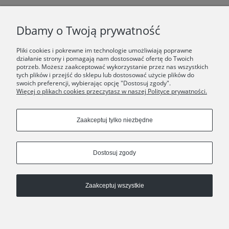
F.A.Q.
Dbamy o Twoją prywatność
ŚWIAT ORSKA
Pliki cookies i pokrewne im technologie umożliwiają poprawne
działanie strony i pomagają nam dostosować ofertę do Twoich
potrzeb. Możesz zaakceptować wykorzystanie przez nas wszystkich
Dołącz do nas:
tych plików i przejść do sklepu lub dostosować użycie plików do
swoich preferencji, wybierając opcję "Dostosuj zgody".
Więcej o plikach cookies przeczytasz w naszej Polityce prywatności.
Copyrights © 2024 - ORSKA
Zaakceptuj tylko niezbędne
Dostosuj zgody
Zaakceptuj wszystkie
Pokaż pełną wersję strony