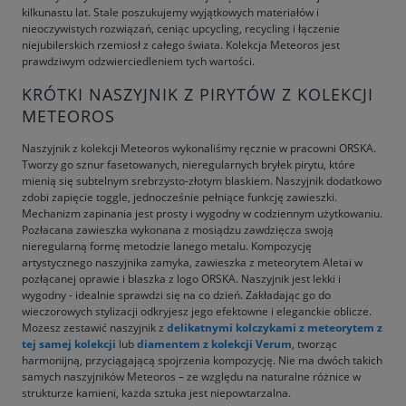
kilkunastu lat. Stale poszukujemy wyjątkowych materiałów i
nieoczywistych rozwiązań, ceniąc upcycling, recycling i łączenie
niejubilerskich rzemiosł z całego świata. Kolekcja Meteoros jest
prawdziwym odzwierciedleniem tych wartości.
KRÓTKI NASZYJNIK Z PIRYTÓW Z KOLEKCJI
METEOROS
Naszyjnik z kolekcji Meteoros wykonaliśmy ręcznie w pracowni ORSKA.
Tworzy go sznur fasetowanych, nieregularnych bryłek pirytu, które
mienią się subtelnym srebrzysto-złotym blaskiem. Naszyjnik dodatkowo
zdobi zapięcie toggle, jednocześnie pełniące funkcję zawieszki.
Mechanizm zapinania jest prosty i wygodny w codziennym użytkowaniu.
Pozłacana zawieszka wykonana z mosiądzu zawdzięcza swoją
nieregularną formę metodzie lanego metalu. Kompozycję
artystycznego naszyjnika zamyka, zawieszka z meteorytem Aletai w
pozłącanej oprawie i blaszka z logo ORSKA. Naszyjnik jest lekki i
wygodny - idealnie sprawdzi się na co dzień. Zakładając go do
wieczorowych stylizacji odkryjesz jego efektowne i eleganckie oblicze.
Możesz zestawić naszyjnik z
delikatnymi kolczykami z meteorytem z
tej samej kolekcji
lub
diamentem z kolekcji Verum
, tworząc
harmonijną, przyciągającą spojrzenia kompozycję. Nie ma dwóch takich
samych naszyjników Meteoros – ze względu na naturalne różnice w
strukturze kamieni, każda sztuka jest niepowtarzalna.