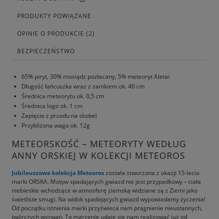
PRODUKTY POWIĄZANE
OPINIE O PRODUKCIE (2)
BEZPIECZEŃSTWO
65% piryt, 30% mosiądz pozłacany, 5% meteoryt Aletai
Długość łańcuszka wraz z zamkiem ok. 40 cm
Średnica meteorytu ok. 0,5 cm
Średnica logo ok. 1 cm
Zapięcie z przodu na skobel
Przybliżona waga ok. 12g
METEORSKOŚĆ – METEORYTY WEDŁUG
ANNY ORSKIEJ W KOLEKCJI METEOROS
Jubileuszowa kolekcja Meteoros
została stworzona z okazji 15-lecia
marki ORSKA. Motyw spadających gwiazd nie jest przypadkowy – ciała
niebieskie wchodzące w atmosferę ziemską widziane są z Ziemi jako
świetliste smugi. Na widok spadających gwiazd wypowiadamy życzenia!
Od początku istnienia marki przyświeca nam pragnienie nieustannych,
twórczych wyzwań. To marzenie udaje się nam realizować już od