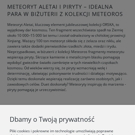
METEORYT ALETAI I PIRYTY – IDEALNA
PARA W BIŻUTERII Z KOLEKCJI METEOROS
Meteoryt Aletai, kluczowy element jubileuszowej kolekcji ORSKA, to
wyjątkowy dar kosmosu. Ten fragment wszechświata spadł na Ziemię
około 10 000–15 000 lat temu i został odnaleziony w chińskiej prowincji
Xinjiang. Ważący 100 ton meteoryt składa się z żelaza oraz niklu, ale
zawiera także dodatki pierwiastków rzadkich: złota, miedzi i irydu.
Nieprzypadkowo, w biżuterii z kolekcji Meteoros fragmenty meteorytu
wspierają piryty. Skrzące kamienie o metalicznym blasku pomagają
wydobyć gwiezdne światło zamknięte w tych niewielkich cząstkach
kosmosu. Od wieków wierzy się, że piryty wzmacniają wolę i
determinację, ułatwiając pokonywanie trudności i działając motywująco.
Dzięki temu doskonale wspierają realizację zarówno osobistych, jak i
zawodowych celów. Duet doskonały? Meteoryty inspirują do marzenia -
piryty pomagają je urzeczywistniać.
F.A.Q.
Dbamy o Twoją prywatność
ŚWIAT ORSKA
Pliki cookies i pokrewne im technologie umożliwiają poprawne