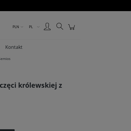
Zarejestruj się
Zaloguj się
PLN
PL
Kontakt
 Semios
częci królewskiej z