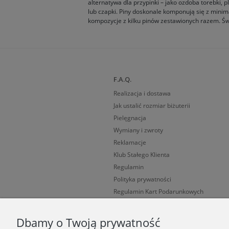
alternatywa dla przypinki – jako ozdoba torebki, 
lub czapki. Piny doskonale komponują się z minimal
kompozycje z kilku pinów zestawionych razem. Świ
F.A.Q.
Realizacja i dostawa
Jak ustalić rozmiar biżuterii
Pielęgnacja
Wymiany i zwroty
Reklamacje
Klub Stałego Klienta
Regulamin
Polityka prywatności
Regulamin Kart Podarunkowych
Cechy probiercze
Dbamy o Twoją prywatność