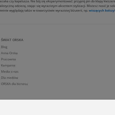
plecaka czy kapelusza. Nie bój się eksperymentować: przypnij pin do klapy kieszen
istyczną odzieżą, stając się wyrazistym akcentem stylizacji. Możesz nosić je solo
etnie wyglądają także w towarzystwie wyrazistej biżuterii, np.
wiszących kolczy
ŚWIAT ORSKA
Blog
Anna Orska
Pracownia
Kampanie
Media o nas
Dla mediów
ORSKA dla biznesu