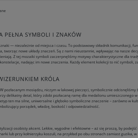
wane
IA PEŁNA SYMBOLI I ZNAKÓW
e znaki — niezależnie od miejsca i czasu. To podstawowy składnik komunikacji, 
a, tworząc nowe układy znaczeń. Są z nami nieustannie, wpływając na nasze decyz
mieniają. Z tej mozaiki symboli zaczerpnęliśmy motywy charakterystyczne dla trady
konstelacje, nadając im nowe znaczenia. Każdy element kolekcji to nić symboli, za
Z WIZERUNKIEM KRÓLA
 W pozłacanym mosiądzu, niczym w lakowej pieczęci, symbolicznie odcisnęliśmy śla
tworzy delikatny detal, który zdobi pozłacaną ramę dla medalionu umieszczonego
yp ten ma silne, uniwersalne i głęboko symboliczne znaczenie – zarówno w kulturze,
symbolizujący porządek, władzę, boskość i odpowiedzialność.
ylizacji osobisty akcent. Lekkie, wygodne i efektowne – aż się proszą, by podejść
arki lub przy kołnierzyku koszuli, na przykład po obu stronach zamiast guzika, w 