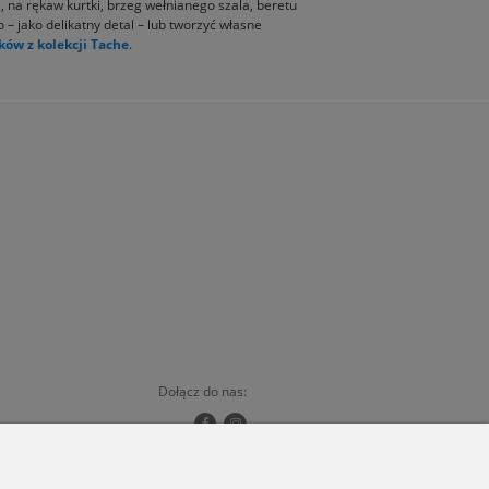
i, na rękaw kurtki, brzeg wełnianego szala, beretu
 – jako delikatny detal – lub tworzyć własne
ków z kolekcji Tache
.
Dołącz do nas:
Copyrights © 2024 - ORSKA