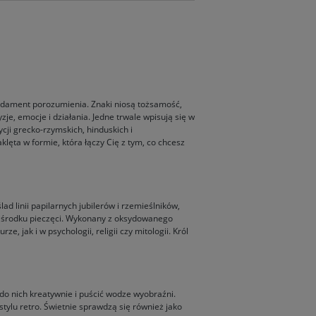
fundament porozumienia. Znaki niosą tożsamość,
je, emocje i działania. Jedne trwale wpisują się w
cji grecko-rzymskich, hinduskich i
klęta w formie, która łączy Cię z tym, co chcesz
d linii papilarnych jubilerów i rzemieślników,
 w środku pieczęci. Wykonany z oksydowanego
 jak i w psychologii, religii czy mitologii. Król
 do nich kreatywnie i puścić wodze wyobraźni.
stylu retro. Świetnie sprawdzą się również jako