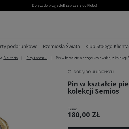
Dołącz do przyjaciół! Zapisz się do Klubu!
rty podarunkowe
Rzemiosła Świata
Klub Stałego Klienta
w:
Biżuteria
Piny i broszki
Pin w kształcie pieczęci królewskiej z kolekcji
DODAJ DO ULUBIONYCH
Pin w kształcie pie
kolekcji Semios
Cena:
180,00 ZŁ