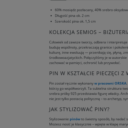
60% mosiądz pozłacany, 40% srebro oksydo
Długość pina ok. 2 cm
Szerokość pina ok. 1,5 cm
KOLEKCJA SEMIOS – BIŻUTER
Człowiek od zawsze tworzy, odbiera i interpretuj
budują wspólnoty, przekraczają granice i pokoleni
kulturę, inne ewoluują — przenikają się, płyną, z
środkowoazjatyckich. Połączyliśmy je w autorskie 
zachować w pamięci, ochronić lub przywołać.
PIN W KSZTAŁCIE PIECZĘCI 
Pin został ręcznie wykonany
w pracowni ORSKA
.
którzy go współtworzyli. Ta subtelna struktura 
srebra próby 925 przedstawia figurę władcy. Archet
nie jest tylko postacią polityczną – to archetyp, 
JAK STYLIZOWAĆ PINY?
Stylizowanie
pinów
to świetny sposób, by nadać st
Możesz nosić je klasycznie – wpięte w klapę maryn