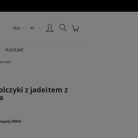
Zarejestruj się
Zaloguj się
PLN
PL
Kontakt
atemala
lczyki z jadeitem z
a
wyżej 600zł