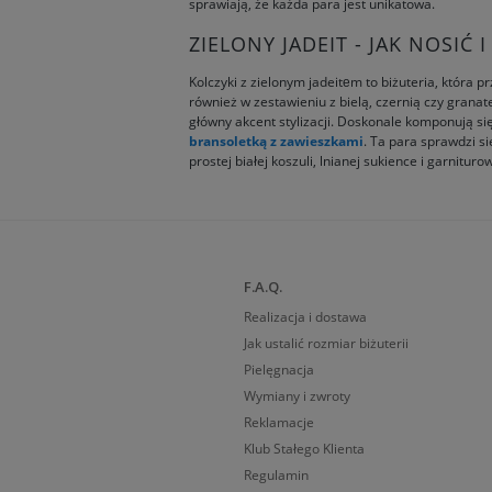
sprawiają, że każda para jest unikatowa.
ZIELONY JADEIT - JAK NOSIĆ 
Kolczyki z zielonym jadeitеm to biżuteria, która 
również w zestawieniu z bielą, czernią czy granat
główny akcent stylizacji. Doskonale komponują si
bransoletką z zawieszkami
. Ta para sprawdzi s
prostej białej koszuli, lnianej sukience i garnitur
F.A.Q.
Realizacja i dostawa
Jak ustalić rozmiar biżuterii
Pielęgnacja
Wymiany i zwroty
Reklamacje
Klub Stałego Klienta
Regulamin