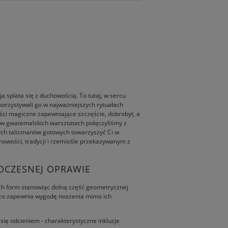
a splata się z duchowością. To tutaj, w sercu
ykorzystywali go w najważniejszych rytuałach
ści magiczne zapewniające szczęście, dobrobyt, a
 w gwatemalskich warsztatach połączyliśmy z
ych talizmanów gotowych towarzyszyć Ci w
howości, tradycji i rzemiośle przekazywanym z
OCZESNEJ OPRAWIE
ych form stanowiąc dolną część geometrycznej
a, co zapewnia wygodę noszenia mimo ich
się odcieniem - charakterystyczne inkluzje