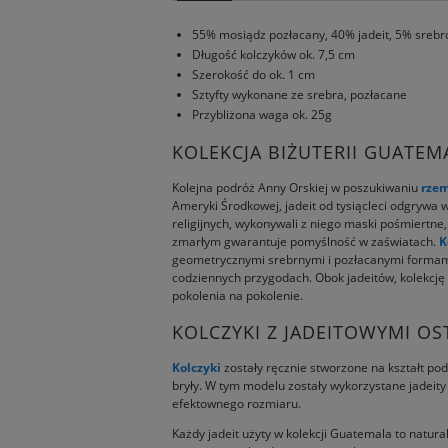
55% mosiądz pozłacany, 40% jadeit, 5% srebr
Długość kolczyków ok. 7,5 cm
Szerokość do ok. 1 cm
Sztyfty wykonane ze srebra, pozłacane
Przybliżona waga ok. 25g
KOLEKCJA BIŻUTERII GUATEMA
Kolejna podróż Anny Orskiej w poszukiwaniu
rzem
Ameryki Środkowej, jadeit od tysiącleci odgrywa w
religijnych, wykonywali z niego maski pośmiertn
zmarłym gwarantuje pomyślność w zaświatach.
K
geometrycznymi srebrnymi i pozłacanymi forma
codziennych przygodach. Obok jadeitów, kolekcję
pokolenia na pokolenie.
KOLCZYKI Z JADEITOWYMI O
Kolczyki
zostały ręcznie stworzone na kształt p
bryły. W tym modelu zostały wykorzystane jadeity
efektownego rozmiaru.
Każdy jadeit użyty w kolekcji Guatemala to natur