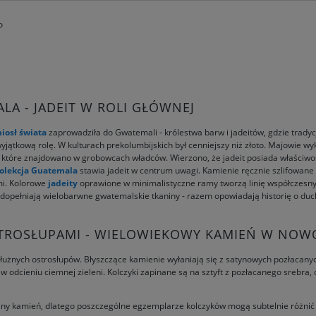
o
LA - JADEIT W ROLI GŁÓWNEJ
iosł świata
zaprowadziła do Gwatemali - królestwa barw i jadeitów, gdzie tradycj
yjątkową rolę. W kulturach prekolumbijskich był cenniejszy niż złoto. Majowie w
e, które znajdowano w grobowcach władców. Wierzono, że jadeit posiada właściwo
olekcja Guatemala
stawia jadeit w centrum uwagi. Kamienie ręcznie szlifowane
mi. Kolorowe
jadeity
oprawione w minimalistyczne ramy tworzą linię współczesn
 dopełniają wielobarwne gwatemalskie tkaniny - razem opowiadają historię o duc
STROSŁUPAMI - WIELOWIEKOWY KAMIEŃ W NOW
odłużnych ostrosłupów. Błyszczące kamienie wyłaniają się z satynowych pozłacan
 w odcieniu ciemnej zieleni. Kolczyki zapinane są na sztyft z pozłacanego srebr
alny kamień, dlatego poszczególne egzemplarze kolczyków mogą subtelnie różnić 