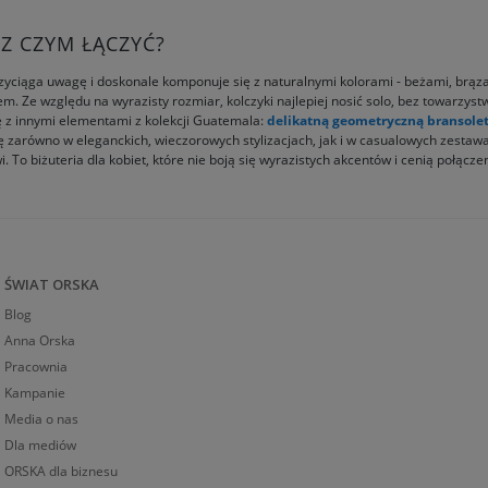
I Z CZYM ŁĄCZYĆ?
przyciąga uwagę i doskonale komponuje się z naturalnymi kolorami - beżami, brązam
em. Ze względu na wyrazisty rozmiar, kolczyki najlepiej nosić solo, bez towarzys
ę z innymi elementami z kolekcji Guatemala:
delikatną geometryczną bransole
ię zarówno w eleganckich, wieczorowych stylizacjach, jak i w casualowych zestaw
owi. To biżuteria dla kobiet, które nie boją się wyrazistych akcentów i cenią połącz
ŚWIAT ORSKA
Blog
Anna Orska
Pracownia
Kampanie
Media o nas
Dla mediów
ORSKA dla biznesu