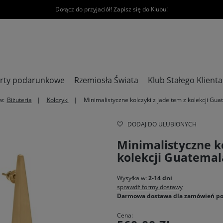
Dołącz do przyjaciół! Zapisz się do Klubu!
rty podarunkowe
Rzemiosła Świata
Klub Stałego Klienta
w:
Biżuteria
Kolczyki
Minimalistyczne kolczyki z jadeitem z kolekcji Gu
DODAJ DO ULUBIONYCH
Minimalistyczne ko
kolekcji Guatemal
Wysyłka w:
2-14 dni
sprawdź formy dostawy
Darmowa dostawa dla zamówień po
Cena: