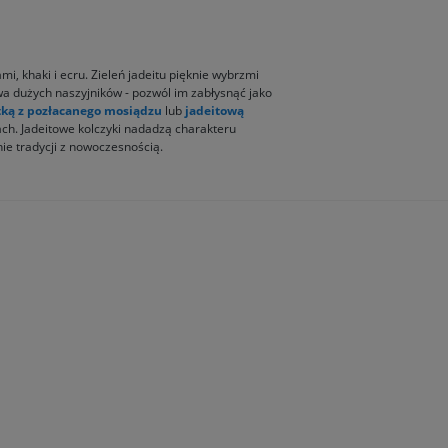
i, khaki i ecru. Zieleń jadeitu pięknie wybrzmi
twa dużych naszyjników - pozwól im zabłysnąć jako
tką z pozłacanego mosiądzu
lub
jadeitową
ach. Jadeitowe kolczyki nadadzą charakteru
enie tradycji z nowoczesnością.