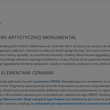
m
TERII ARTYSTYCZNEJ MONUMENTAL
radycyjnych technik: jubilerstwa oraz ceramiki, która od tysięcy lat zachęca do e
ątyniach, pałacach i domach na całej szerokości geograficznej. Tym razem eleme
ktury i kolory sprawiły, że ceramiczne elementy z kolekcji Monumental wyglądają 
anie jednego elementu wymaga cierpliwości i czasu. Proces ten przypomina fase
 przygotowane elementy oprawione zostały w mosiężne, pozłocone ramy, które dod
ELEMENTAMI CERAMIKI
ostała wykonana ręcznie w
pracowni ORSKA
. Powstała poprzez zestawienie ze 
rzchni. Fragmenty wykorzystanej ceramiki inspirowane są wzorami narysowanymi
i. Dzięki temu każda bransoletka delikatnie różni się od przedstawionej na zdj
kteru. Bransoletka zapinana jest na karabińczyk i zakończona logo ORSKA. Pozłaca
cji Monumental
.
Długi naszyjnik typu krawat
lub
ceramiczny pin
utworzą wraz
adce rozmiary znajdują się
wskazówki jak odpowiednio dobrać rozmiar bransol