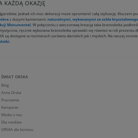
 KAŻDĄ OKAZJĘ
arstków. Jednak ich moc dekoracji może opromienić całą stylizację. Kluczem jes
rebra
z dużymi kamieniami:
naturalnymi
,
wykonanymi ze szkła kryształoweg
ekcji Monumental
. W połączeniu z wieczorową kreacją taka bransoletka podkreśl
tyczna, ręcznie wykonana bransoletka sprawdzi się również w roli prezentu dla 
KA są dostępne w rozmiarach zarówno damskich jak i męskich. Na naszej stronie
letki
.
ŚWIAT ORSKA
Blog
Anna Orska
Pracownia
Kampanie
Media o nas
Dla mediów
ORSKA dla biznesu