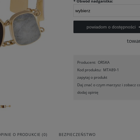
*
Obwód nadgarstka:
powiadom o dostępności
towa
Producent:
ORSKA
Kod produktu:
MTA89-1
zapytaj o produkt
Daj znać o czym marzysz i zobacz co
dodaj opinię
OPINIE O PRODUKCIE (0)
BEZPIECZEŃSTWO