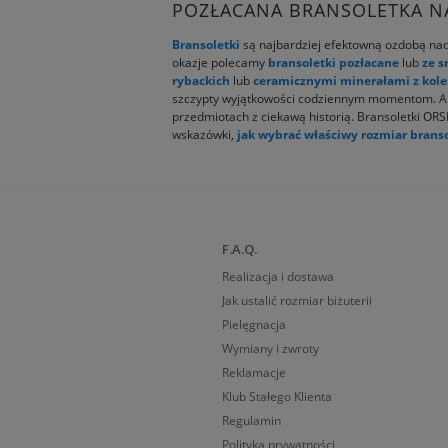
POZŁACANA BRANSOLETKA NA
Bransoletki
są najbardziej efektowną ozdobą nadg
okazje polecamy
bransoletki pozłacane
lub
ze s
rybackich
lub
ceramicznymi minerałami z kol
szczypty wyjątkowości codziennym momentom. Artys
przedmiotach z ciekawą historią. Bransoletki ORS
wskazówki,
jak wybrać właściwy rozmiar branso
F.A.Q.
Realizacja i dostawa
Jak ustalić rozmiar biżuterii
Pielęgnacja
Wymiany i zwroty
Reklamacje
Klub Stałego Klienta
Regulamin
Polityka prywatności