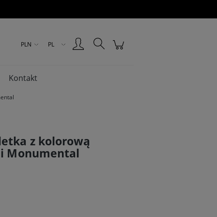
Zarejestruj się
Zaloguj się
PLN
PL
Kontakt
ental
etka z kolorową
cji Monumental