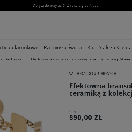
Dołącz do przyjaciół! Zapisz się do Klubu!
rty podarunkowe
Rzemiosła Świata
Klub Stałego Klienta
 w:
Archiwum
Efektowna bransoletka z kolorową ceramiką z kolekcji Monum
DODAJ DO ULUBIONYCH
Efektowna bransol
ceramiką z kolek
Cena:
890,00 ZŁ