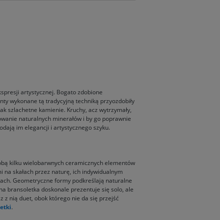
kspresji artystycznej. Bogato zdobione
nty wykonane tą tradycyjną techniką przyozdobiły
jak szlachetne kamienie. Kruchy, acz wytrzymały,
towanie naturalnych minerałów i by go poprawnie
ają im elegancji i artystycznego szyku.
sobą kilku wielobarwnych ceramicznych elementów
 na skałach przez naturę, ich indywidualnym
ęciach. Geometryczne formy podkreślają naturalne
na bransoletka doskonale prezentuje się solo, ale
 z nią duet, obok którego nie da się przejść
etki
.