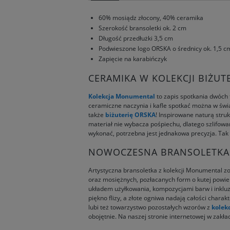
60% mosiądz złocony, 40% ceramika
Szerokość bransoletki ok. 2 cm
Długość przedłużki 3,5 cm
Podwieszone logo ORSKA o średnicy ok. 1,5 c
Zapięcie na karabińczyk
CERAMIKA W KOLEKCJI BIŻU
Kolekcja Monumental
to zapis spotkania dwóch t
ceramiczne naczynia i kafle spotkać można w świ
także
biżuterię ORSKA
! Inspirowane naturą stru
materiał nie wybacza pośpiechu, dlatego szlifow
wykonać, potrzebna jest jednakowa precyzja. Tak
NOWOCZESNA BRANSOLETKA 
Artystyczna bransoletka z kolekcji Monumental z
oraz mosiężnych, pozłacanych form o kutej powie
układem użyłkowania, kompozycjami barw i inkluzj
piękno flizy, a złote ogniwa nadają całości chara
lubi też towarzystwo pozostałych wzorów z
kolek
obojętnie. Na naszej stronie internetowej w zakł