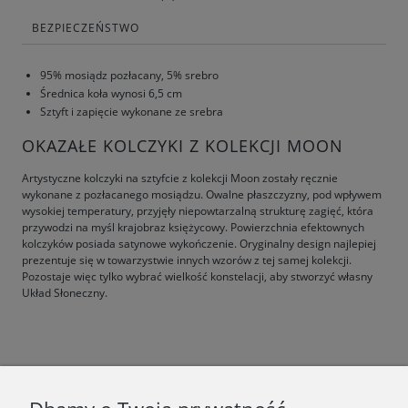
BEZPIECZEŃSTWO
95% mosiądz pozłacany, 5% srebro
Średnica koła wynosi 6,5 cm
Sztyft i zapięcie wykonane ze srebra
OKAZAŁE KOLCZYKI Z KOLEKCJI MOON
Artystyczne kolczyki na sztyfcie z kolekcji Moon zostały ręcznie
wykonane z pozłacanego mosiądzu. Owalne płaszczyzny, pod wpływem
wysokiej temperatury, przyjęły niepowtarzalną strukturę zagięć, która
przywodzi na myśl krajobraz księżycowy. Powierzchnia efektownych
kolczyków posiada satynowe wykończenie. Oryginalny design najlepiej
prezentuje się w towarzystwie innych wzorów z tej samej kolekcji.
Pozostaje więc tylko wybrać wielkość konstelacji, aby stworzyć własny
Układ Słoneczny.
F.A.Q.