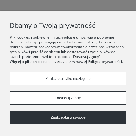
F.A.Q.
Dbamy o Twoją prywatność
ŚWIAT ORSKA
Pliki cookies i pokrewne im technologie umożliwiają poprawne
działanie strony i pomagają nam dostosować ofertę do Twoich
potrzeb. Możesz zaakceptować wykorzystanie przez nas wszystkich
Dołącz do nas:
tych plików i przejść do sklepu lub dostosować użycie plików do
swoich preferencji, wybierając opcję "Dostosuj zgody".
Więcej o plikach cookies przeczytasz w naszej Polityce prywatności.
Copyrights © 2024 - ORSKA
Zaakceptuj tylko niezbędne
Dostosuj zgody
Zaakceptuj wszystkie