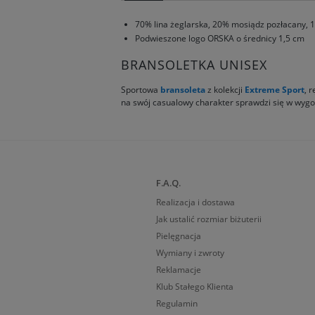
70% lina żeglarska, 20% mosiądz pozłacany, 
Podwieszone logo ORSKA o średnicy 1,5 cm
BRANSOLETKA UNISEX
Sportowa
bransoleta
z kolekcji
Extreme Sport
, 
na swój casualowy charakter sprawdzi się w wygod
F.A.Q.
Realizacja i dostawa
Jak ustalić rozmiar biżuterii
Pielęgnacja
Wymiany i zwroty
Reklamacje
Klub Stałego Klienta
Regulamin