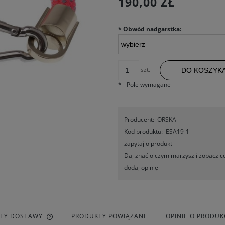
190,00 ZŁ
*
Obwód nadgarstka:
szt.
DO KOSZYK
*
- Pole wymagane
Producent:
ORSKA
Kod produktu:
ESA19-1
zapytaj o produkt
Daj znać o czym marzysz i zobacz co
dodaj opinię
ZTY DOSTAWY
PRODUKTY POWIĄZANE
OPINIE O PRODUKC