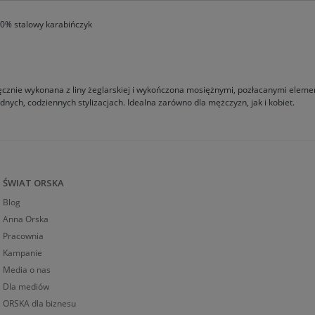
10% stalowy karabińczyk
ręcznie wykonana z liny żeglarskiej i wykończona mosiężnymi, pozłacanymi eleme
nych, codziennych stylizacjach. Idealna zarówno dla mężczyzn, jak i kobiet.
ŚWIAT ORSKA
Blog
Anna Orska
Pracownia
Kampanie
Media o nas
Dla mediów
ORSKA dla biznesu