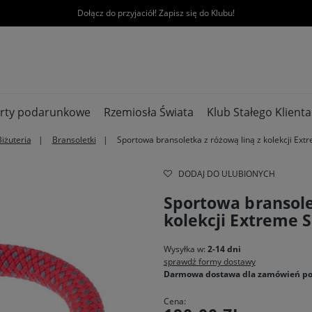
Dołącz do przyjaciół! Zapisz się do Klubu!
rty podarunkowe
Rzemiosła Świata
Klub Stałego Klienta
Biżuteria
Bransoletki
Sportowa bransoletka z różową liną z kolekcji Ext
DODAJ DO ULUBIONYCH
Sportowa bransole
kolekcji Extreme 
Wysyłka w:
2-14 dni
sprawdź formy dostawy
Darmowa dostawa dla zamówień po
Cena: