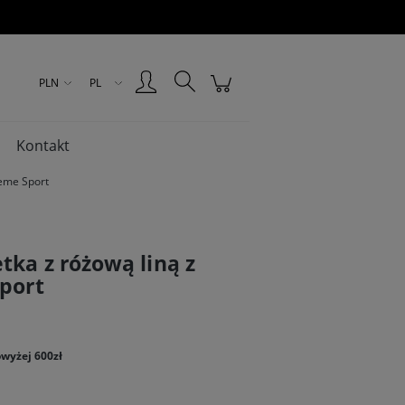
Zarejestruj się
Zaloguj się
PLN
PL
Kontakt
reme Sport
tka z różową liną z
Sport
wyżej 600zł