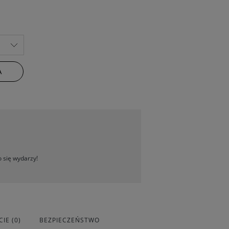
A
 się wydarzy!
IE (0)
BEZPIECZEŃSTWO