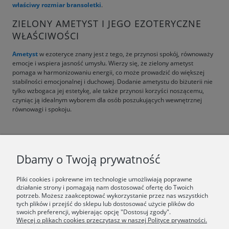
właściwy rozmiar bransoletki
.
ZIELONY AMETYST I JEGO EZOTERYCZNE
WŁAŚCIWOŚCI
Ametyst
w ezoteryce znany jest z tego, że przynosi spokój, równoważy
emocje i wspiera jasność umysłu. Wierzy się, że zielony ametyst
pomaga w harmonizowaniu energii, co może prowadzić do większej
stabilności emocjonalnej i duchowej. Dodanie ametystu do biżuterii nie
tylko wzbogaca jej estetykę, ale także przynosi korzyści noszącemu,
czyniąc ją idealnym wyborem dla osób poszukujących wewnętrznej
równowagi i spokoju.
F.A.Q.
Dbamy o Twoją prywatność
ŚWIAT ORSKA
Pliki cookies i pokrewne im technologie umożliwiają poprawne
działanie strony i pomagają nam dostosować ofertę do Twoich
potrzeb. Możesz zaakceptować wykorzystanie przez nas wszystkich
Dołącz do nas:
tych plików i przejść do sklepu lub dostosować użycie plików do
swoich preferencji, wybierając opcję "Dostosuj zgody".
Więcej o plikach cookies przeczytasz w naszej Polityce prywatności.