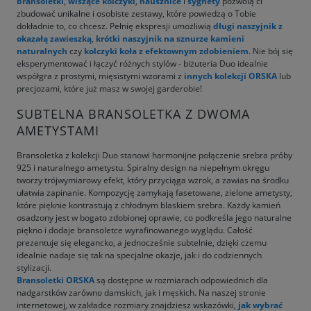
bransoletki
,
wiszące kolczyki
,
nausznice
i
sygnety
pozwolą ci
zbudować unikalne i osobiste zestawy, które powiedzą o Tobie
dokładnie to, co chcesz. Pełnię ekspresji umożliwią
długi naszyjnik z
okazałą zawieszką
,
krótki naszyjnik na sznurze kamieni
naturalnych
czy
kolczyki koła z efektownym zdobieniem
. Nie bój się
eksperymentować i łączyć różnych stylów - biżuteria Duo idealnie
współgra z prostymi, mięsistymi wzorami z
innych kolekcji ORSKA
lub
precjozami, które już masz w swojej garderobie!
SUBTELNA BRANSOLETKA Z DWOMA
AMETYSTAMI
Bransoletka z kolekcji Duo stanowi harmonijne połączenie srebra próby
925 i naturalnego ametystu. Spiralny design na niepełnym okręgu
tworzy trójwymiarowy efekt, który przyciąga wzrok, a zawias na środku
ułatwia zapinanie. Kompozycję zamykają fasetowane, zielone ametysty,
które pięknie kontrastują z chłodnym blaskiem srebra. Każdy kamień
osadzony jest w bogato zdobionej oprawie, co podkreśla jego naturalne
piękno i dodaje bransoletce wyrafinowanego wyglądu. Całość
prezentuje się elegancko, a jednocześnie subtelnie, dzięki czemu
idealnie nadaje się tak na specjalne okazje, jak i do codziennych
stylizacji.
Bransoletki ORSKA
są dostępne w rozmiarach odpowiednich dla
nadgarstków zarówno damskich, jak i męskich. Na naszej stronie
internetowej, w zakładce rozmiary znajdziesz wskazówki,
jak wybrać