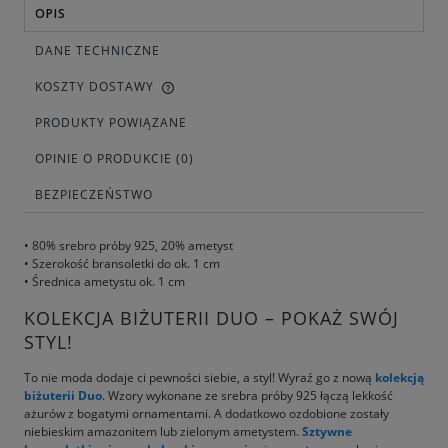
OPIS
DANE TECHNICZNE
KOSZTY DOSTAWY
PRODUKTY POWIĄZANE
OPINIE O PRODUKCIE (0)
BEZPIECZEŃSTWO
• 80% srebro próby 925, 20% ametyst
• Szerokość bransoletki do ok. 1 cm
• Średnica ametystu ok. 1 cm
KOLEKCJA BIŻUTERII DUO – POKAŻ SWÓJ
STYL!
To nie moda dodaje ci pewności siebie, a styl! Wyraź go z nową
kolekcją
biżuterii Duo
. Wzory wykonane ze srebra próby 925 łączą lekkość
ażurów z bogatymi ornamentami. A dodatkowo ozdobione zostały
niebieskim amazonitem lub zielonym ametystem.
Sztywne