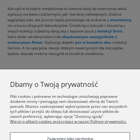
Kolczyki w kształcie medalionów to świetna baza do stworzenia wielu
stylizacji zarówno codziennych, jak i bardziej odświętnych. Dobrze
wyglądają solo, ale jeszcze lepiej prezentują się w duecie z
amuletnicą
na sznurze lśniących labradorytów. Śmiało łącz kolczyki z biżuterią z
innych kolekcji: subtelną obrączką z lapisem lazuli z
kolekcji Orini
,
która doda odrobiny koloru lub
oksydowanym naszyjnikiem z
meteorytem Aletai
. Stylizację dopełni
pin w kształcie oka
z kolekcji
Semios. A na specjalne okazje dobrym towarzyszem dla kolczyków,
będzie okazały srebrny naszyjnik w kształcie medalionu.
F.A.Q.
Dbamy o Twoją prywatność
ŚWIAT ORSKA
Pliki cookies i pokrewne im technologie umożliwiają poprawne
działanie strony i pomagają nam dostosować ofertę do Twoich
potrzeb. Możesz zaakceptować wykorzystanie przez nas wszystkich
Dołącz do nas:
tych plików i przejść do sklepu lub dostosować użycie plików do
swoich preferencji, wybierając opcję "Dostosuj zgody".
Więcej o plikach cookies przeczytasz w naszej Polityce prywatności.
Copyrights © 2024 - ORSKA
Zaakceptuj tylko niezbędne