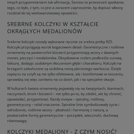
innych przypomnieniem lub afirmacją. Semios to przestrzeń spotkania
tego, co było, z tym, co jest a zarazem zaproszenie, by dopisać własny
rozdział do tej wielowarstwowej opowieści.
SREBRNE KOLCZYKI W KSZTAŁCIE
OKRĄGŁYCH MEDALIONÓW
Srebrne kolczyki zostały wykonane ręcznie ze srebra próby 925.
Kolczyki przyciągają wzrok bogactwem detali. Geometryczne i roślinne
ornamenty na powierzchni biżuterii przypominają wzory z dawnych
monet, pieczęci i medalionów. Oksydowane srebro podkreśla surową
fakturę, dodając ozdobnym tłoczeniom głębi i charakteru. Kolczyki na
brzegach zakończone są ozdobną ramą plecionego warkocza. Dzięki
zapięciu na sztyft są nie tylko efektowne, ale i komfortowe w noszeniu,
sprawdzą się więc zarówno na co dzień, jak i na specjalne okazje.
W kulturach świata ornamenty pojawiały się na świątyniach, tkaninach,
naczyniach, broni i biżuterii – nie tylko po to, by zdobić, ale by chronić,
opowiadać, przypominać. Każdy motyw – spiralny, roślinny,
geometryczny – niósł znaczenie. Spiralne linie symbolizowały życie i
odrodzenie, roślinne wzory – płodność i harmonię z naturą, a
powtarzalne formy geometryczne – porządek, wieczność, duchową
równowagę.
KOLCZYKI MEDALIONY - Z CZYM NOSIĆ?