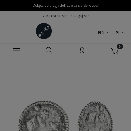
Dołącz do przyjaciół! Zapisz się do Klubu!
Zarejestruj się
Zaloguj się
PLN
PL