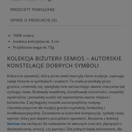
PRODUKTY POWIĄZANE
OPINIE O PRODUKCIE (0)
100% srebro
średnica kolczyków ok. 3 cm
Przybliżona waga ok. 15g
KOLEKCJA BIŻUTERII SEMIOS – AUTORSKIE
KONSTELACJE DOBRYCH SYMBOLI
Kultura to opowieść, którą przez wieki tworzyły różne tradycje, zapisując
swoje historie w symbolach i znakach. Te znaki przenikały przez
granice, zmieniały się, spotykały inne wzmacniając dawne znaczenia lub
zyskując nowe. Budowały wspólnoty, kształtowały tożsamości, rozpalały
wyobraźnię i pozwalały ocalać od zapomnienia ważne miejsca i
bohaterów. Z tej bogatej mozaiki zaczerpnęliśmy motywy
charakterystyczne dla tradycji grecko-rzymskiej, hinduskiej i
środkowoazjatyckiej. Zestawione w autorskie kompozycje, zyskały nowy
wymiar, który jest dopiero początkiem opowieści. Biżuteria z kolekcji
Semios
ma zachęcać do nadawania im własnych znaczeń, płynących z
doświadczenia, emocji, czy pamięci. Dla jednych będą talizmanem, dla