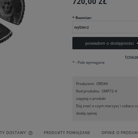
720,00 ZŁ
*
Rozmiar:
powiadom o dostępności
towa
*
- Pole wymagane
Producent:
ORSKA
Kod produktu:
SMP72-4
zapytaj o produkt
Daj znać o czym marzysz i zobacz co
dodaj opinię
ZTY DOSTAWY
PRODUKTY POWIĄZANE
OPINIE O PRODUKC