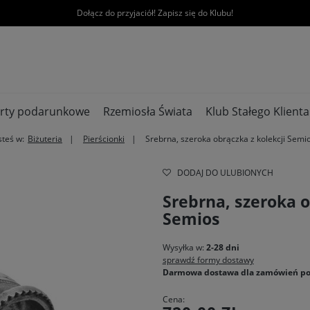
Dołącz do przyjaciół! Zapisz się do Klubu!
rty podarunkowe
Rzemiosła Świata
Klub Stałego Klienta
steś w:
Biżuteria
Pierścionki
Srebrna, szeroka obrączka z kolekcji Semi
DODAJ DO ULUBIONYCH
Srebrna, szeroka o
Semios
Wysyłka w:
2-28 dni
sprawdź formy dostawy
Darmowa dostawa dla zamówień po
Cena: