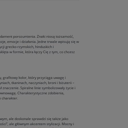
fundament porozumienia. Znaki niosą tożsamość,
je, emocje i działania. Jedne trwale wpisują się w
cji grecko-rzymskich, hinduskich i
klęta w formie, która łączy Cię z tym, co chcesz
grafitowy kolor, który przyciąga uwagę i
ch, tkaninach, naczyniach, broni i biżuterii –
ł znaczenie. Spiralne linie symbolizowały życie i
równowagę. Charakterystyczne zdobienia,
y charakter.
wym, ale doskonale sprawdzi się także jako
ości”, ale głównym akcentem stylizacji. Mocny i