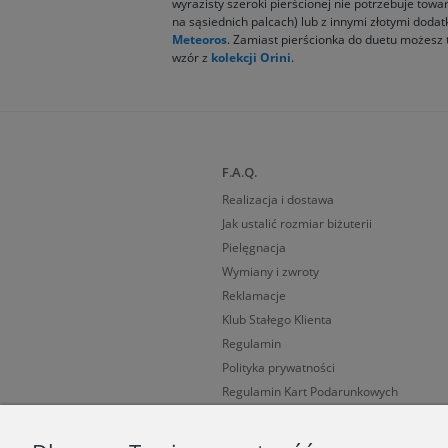
wyrazisty szeroki pierścionej nie potrzebuje towa
na sąsiednich palcach) lub z innymi złotymi doda
Meteoros
. Zamiast pierścionka do duetu możesz 
wzór z
kolekcji Orini
.
F.A.Q.
Realizacja i dostawa
Jak ustalić rozmiar biżuterii
Pielęgnacja
Wymiany i zwroty
Reklamacje
Klub Stałego Klienta
Regulamin
Polityka prywatności
Regulamin Kart Podarunkowych
Cechy probiercze