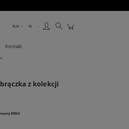
Zarejestruj się
Zaloguj się
PLN
PL
Kontakt
os
brączka z kolekcji
wyżej 600zł