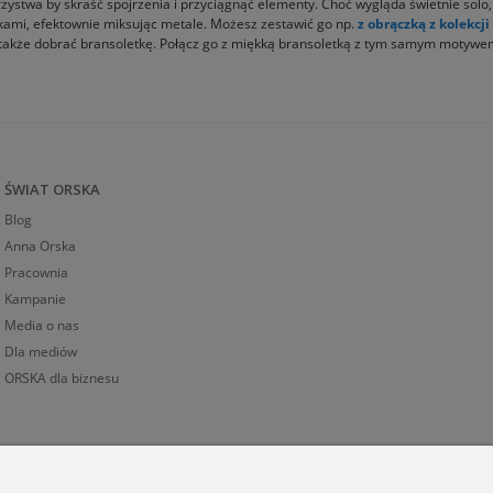
rzystwa by skraść spojrzenia i przyciągnąć elementy. Choć wygląda świetnie solo,
tkami, efektownie miksując metale. Możesz zestawić go np.
z obrączką z kolekcj
także dobrać bransoletkę. Połącz go z miękką bransoletką z tym samym motywem z
ŚWIAT ORSKA
Blog
Anna Orska
Pracownia
Kampanie
Media o nas
Dla mediów
ORSKA dla biznesu