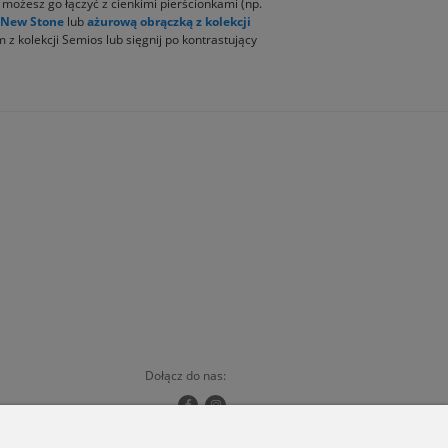
 możesz go łączyć z cienkimi pierścionkami (np.
i New Stone
lub
ażurową obrączką z kolekcji
 kolekcji Semios lub sięgnij po kontrastujący
Dołącz do nas:
Copyrights © 2024 - ORSKA