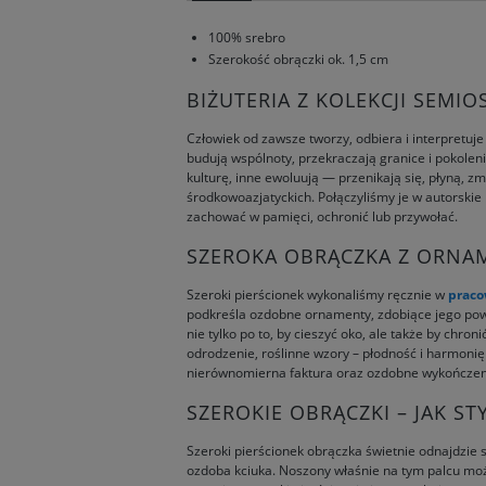
100% srebro
Szerokość obrączki ok. 1,5 cm
BIŻUTERIA Z KOLEKCJI SEMI
Człowiek od zawsze tworzy, odbiera i interpretuj
budują wspólnoty, przekraczają granice i pokoleni
kulturę, inne ewoluują — przenikają się, płyną, z
środkowoazjatyckich. Połączyliśmy je w autorskie 
zachować w pamięci, ochronić lub przywołać.
SZEROKA OBRĄCZKA Z ORNA
Szeroki pierścionek wykonaliśmy ręcznie w
praco
podkreśla ozdobne ornamenty, zdobiące jego powie
nie tylko po to, by cieszyć oko, ale także by chro
odrodzenie, roślinne wzory – płodność i harmoni
nierównomierna faktura oraz ozdobne wykończeni
SZEROKIE OBRĄCZKI – JAK S
Szeroki pierścionek obrączka świetnie odnajdzie 
ozdoba kciuka. Noszony właśnie na tym palcu może 