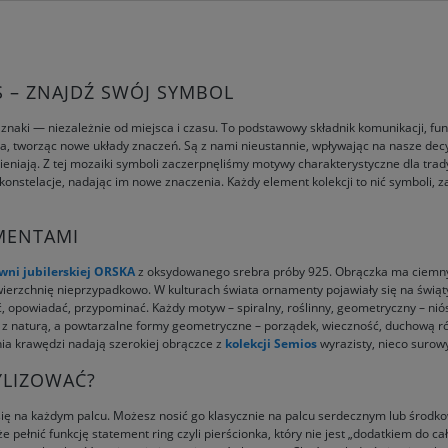
OS – ZNAJDŹ SWÓJ SYMBOL
e znaki — niezależnie od miejsca i czasu. To podstawowy składnik komunikacji, 
a, tworząc nowe układy znaczeń. Są z nami nieustannie, wpływając na nasze decyz
mieniają. Z tej mozaiki symboli zaczerpnęliśmy motywy charakterystyczne dla trady
konstelacje, nadając im nowe znaczenia. Każdy element kolekcji to nić symboli, za
MENTAMI
wni jubilerskiej ORSKA
z oksydowanego srebra próby 925. Obrączka ma ciemny, 
rzchnię nieprzypadkowo. W kulturach świata ornamenty pojawiały się na świątynia
nić, opowiadać, przypominać. Każdy motyw – spiralny, roślinny, geometryczny – niós
ę z naturą, a powtarzalne formy geometryczne – porządek, wieczność, duchową 
a krawędzi nadają szerokiej obrączce z
kolekcji Semios
wyrazisty, nieco surow
TYLIZOWAĆ?
się na każdym palcu. Możesz nosić go klasycznie na palcu serdecznym lub środko
pełnić funkcję statement ring czyli pierścionka, który nie jest „dodatkiem do cał