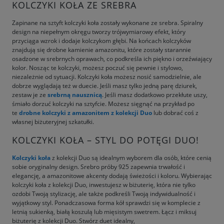
KOLCZYKI KOŁA ZE SREBRA
Zapinane na sztyft kolczyki koła zostały wykonane ze srebra. Spiralny
design na niepełnym okręgu tworzy trójwymiarowy efekt, który
przyciąga wzrok i dodaje kolczykom głębi. Na końcach kolczyków
znajdują się drobne kamienie amazonitu, które zostały starannie
osadzone w srebrnych oprawach, co podkreśla ich piękno i orzeźwiający
kolor. Nosząc te kolczyki, możesz poczuć się pewnie i stylowo,
niezależnie od sytuacji. Kolczyki koła możesz nosić samodzielnie, ale
dobrze wyglądają też w duecie. Jeśli masz tylko jedną parę dziurek,
zestaw je ze
srebrną nausznicą
. Jeśli masz dodatkowo przekłute uszy,
śmiało dorzuć kolczyki na sztyfcie. Możesz sięgnąć na przykład po
te
drobne kolczyki z amazonitem z kolekcji Duo
lub dobrać coś z
własnej biżuteryjnej szkatułki.
KOLCZYKI KOŁA – STYL DO POTĘGI DUO!
Kolczyki koła
z kolekcji Duo są idealnym wyborem dla osób, które cenią
sobie oryginalny design. Srebro próby 925 zapewnia trwałość i
elegancję, a amazonitowe akcenty dodają świeżości i koloru. Wybierając
kolczyki koła z kolekcji Duo, inwestujesz w biżuterię, która nie tylko
ozdobi Twoją stylizację, ale także podkreśli Twoją indywidualność i
wyjątkowy styl. Ponadczasowa forma kół sprawdzi się w komplecie z
letnią sukienką, białą koszulą lub mięsistym swetrem. Łącz i miksuj
biżuterię z kolekcji Duo. Stwórz duet idealny,