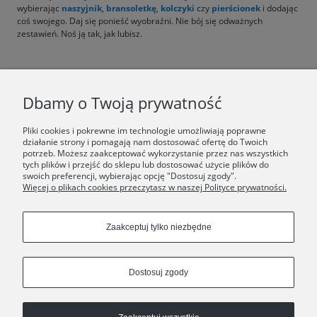
wybierając
naszyjnik
,
bransoletkę
,
kolczyki
czy
pierścionek
i dodając
coś swojego. Daj się ponieść wyobraźni. Nie bój się odważnych
zestawień. Noś ją tak, jak lubisz.
F.A.Q.
Dbamy o Twoją prywatność
ŚWIAT ORSKA
Pliki cookies i pokrewne im technologie umożliwiają poprawne
działanie strony i pomagają nam dostosować ofertę do Twoich
potrzeb. Możesz zaakceptować wykorzystanie przez nas wszystkich
Dołącz do nas:
tych plików i przejść do sklepu lub dostosować użycie plików do
swoich preferencji, wybierając opcję "Dostosuj zgody".
Więcej o plikach cookies przeczytasz w naszej Polityce prywatności.
Copyrights © 2024 - ORSKA
Zaakceptuj tylko niezbędne
Dostosuj zgody