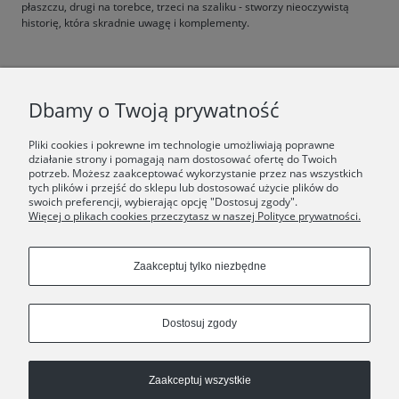
płaszczu, drugi na torebce, trzeci na szaliku - stworzy nieoczywistą
historię, która skradnie uwagę i komplementy.
F.A.Q.
Dbamy o Twoją prywatność
ŚWIAT ORSKA
Pliki cookies i pokrewne im technologie umożliwiają poprawne
działanie strony i pomagają nam dostosować ofertę do Twoich
potrzeb. Możesz zaakceptować wykorzystanie przez nas wszystkich
Dołącz do nas:
tych plików i przejść do sklepu lub dostosować użycie plików do
swoich preferencji, wybierając opcję "Dostosuj zgody".
Więcej o plikach cookies przeczytasz w naszej Polityce prywatności.
Copyrights © 2024 - ORSKA
Zaakceptuj tylko niezbędne
Dostosuj zgody
Zaakceptuj wszystkie