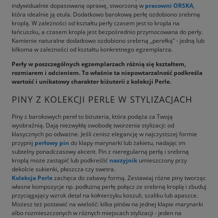
indywidualnie dopasowaną oprawę, stworzoną w
pracowni ORSKA
,
która idealnie ją otula. Dodatkowo barokową perłę ozdobiono srebrną
kroplą. W zależności od kształtu perły czasem jest to kropla na
łańcuszku, a czasem kropla jest bezpośrednio przymocowana do perły.
Kamienie naturalne dodatkowo ozdobiono srebrną „perełką” - jedną lub
kilkoma w zależności od kształtu konkretnego egzemplarza.
Perły w poszczególnych egzemplarzach różnią się kształtem,
rozmiarem i odcieniem. To właśnie ta niepowtarzalność podkreśla
wartość i unikatowy charakter biżuterii z kolekcji Perle.
PINY Z KOLEKCJI PERLE W STYLIZACJACH
Piny z barokowych pereł to biżuteria, która podąża za Twoją
wyobraźnią. Dają niezwykłą swobodę tworzenia stylizacji: od
klasycznych po odważne. Jeśli cenisz elegancję w najczystszej formie
przypnij
perłowy pin
do klapy marynarki lub żakietu, nadając im
subtelny ponadczasowy akcent. Pin z nieregularną perłą i srebrną
kroplą może zastąpić lub podkreślić
naszyjnik
umieszczony przy
dekolcie sukienki, płaszcza czy swetra.
Kolekcja Perle
zachęca do zabawy formą. Zestawiaj różne piny tworząc
własne kompozycje np. podłużną perłę połącz ze srebrną kroplą i zbuduj
przyciągający wzrok detal na kołnierzyku koszuli, szaliku lub apaszce.
Możesz też postawić na wielość: kilka pinów na jednej klapie marynarki
albo rozmieszczonych w różnych miejscach stylizacji - jeden na