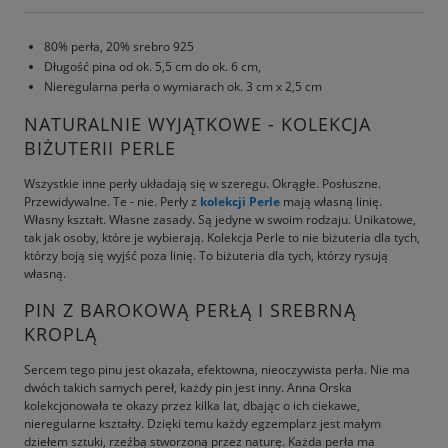
80% perła, 20% srebro 925
Długość pina od ok. 5,5 cm do ok. 6 cm,
Nieregularna perła o wymiarach ok. 3 cm x 2,5 cm
NATURALNIE WYJĄTKOWE - KOLEKCJA
BIŻUTERII PERLE
Wszystkie inne perły układają się w szeregu. Okrągłe. Posłuszne.
Przewidywalne. Te - nie. Perły z
kolekcji Perle
mają własną linię.
Własny kształt. Własne zasady. Są jedyne w swoim rodzaju. Unikatowe,
tak jak osoby, które je wybierają. Kolekcja Perle to nie biżuteria dla tych,
którzy boją się wyjść poza linię. To biżuteria dla tych, którzy rysują
własną.
PIN Z BAROKOWĄ PERŁĄ I SREBRNĄ
KROPLĄ
Sercem tego pinu jest okazała, efektowna, nieoczywista perła. Nie ma
dwóch takich samych pereł, każdy pin jest inny. Anna Orska
kolekcjonowała te okazy przez kilka lat, dbając o ich ciekawe,
nieregularne kształty. Dzięki temu każdy egzemplarz jest małym
dziełem sztuki, rzeźbą stworzoną przez naturę. Każda perła ma