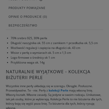
PRODUKTY POWIĄZANE
OPINIE O PRODUKCIE (0)
BEZPIECZEŃSTWO
70% srebro 925, 30% perła
Długość naszyjnika ok. 55 cm z zamkiem + przedłużka ok. 5,5 cm
Możliwość regulacji i zapięcia na długości ok. 43 cm
Wisior z perłą o wymiarach ok. 5 cm x 1,5 cm
Logo firmowe o średnicy ok 1 cm
Przybliżona waga ok. 14g
NATURALNIE WYJĄTKOWE - KOLEKCJA
BIŻUTERII PERLE
Wszystkie inne perły układają się w szeregu. Okrągłe. Posłuszne.
Przewidywalne. Te - nie. Perły z
kolekcji Perle
mają własną linię.
Własny kształt. Własne zasady. Są jedyne w swoim rodzaju. Unikatowe,
tak jak osoby, które je wybierają. Kolekcja Perle to nie biżuteria dla tych,
którzy boją się wyjść poza linię. To biżuteria dla tych, którzy rysują
własną.