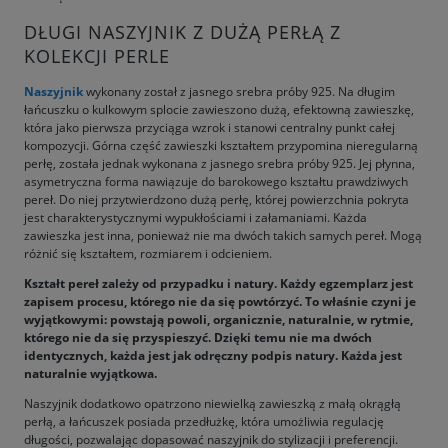
DŁUGI NASZYJNIK Z DUŻĄ PERŁĄ Z
KOLEKCJI PERLE
Naszyjnik
wykonany został z jasnego srebra próby 925. Na długim
łańcuszku o kulkowym splocie zawieszono dużą, efektowną zawieszkę,
która jako pierwsza przyciąga wzrok i stanowi centralny punkt całej
kompozycji. Górna część zawieszki kształtem przypomina nieregularną
perłę, została jednak wykonana z jasnego srebra próby 925. Jej płynna,
asymetryczna forma nawiązuje do barokowego kształtu prawdziwych
pereł. Do niej przytwierdzono dużą perłę, której powierzchnia pokryta
jest charakterystycznymi wypukłościami i załamaniami. Każda
zawieszka jest inna, ponieważ nie ma dwóch takich samych pereł. Mogą
różnić się kształtem, rozmiarem i odcieniem.
Kształt pereł zależy od przypadku i natury. Każdy egzemplarz jest
zapisem procesu, którego nie da się powtórzyć. To właśnie czyni je
wyjątkowymi: powstają powoli, organicznie, naturalnie, w rytmie,
którego nie da się przyspieszyć. Dzięki temu nie ma dwóch
identycznych, każda jest jak odręczny podpis natury. Każda jest
naturalnie wyjątkowa.
Naszyjnik dodatkowo opatrzono niewielką zawieszką z małą okrągłą
perłą, a łańcuszek posiada przedłużkę, która umożliwia regulację
długości, pozwalając dopasować naszyjnik do stylizacji i preferencji.