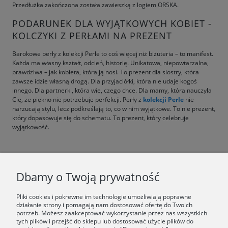
Przedłużka zakończona została zawieszką z logiem ORSKA.
PODARUNEK DLA WYJĄTKOWYCH KOBIET -
KOLCZYKI Z PERŁAMI NA PREZENT
Barokowe perły z kolekcji Perle to coś więcej niż biżuteria – to manifest.
Każda ma własny kształt, odcień, historię. Unikatowa, niepowtarzalna,
prawdziwa – jak kobieta, która ją nosi. To prezent dla siostry, która
zawsze idzie własną drogą. Dla przyjaciółki, która nie udaje kogoś
innego. Dla partnerki, która wie, czego chce. Dla mamy, która nauczyła
Cię, że piękno nie potrzebuje perfekcji. Perły z
kolekcji Perle
nie
narzucają stylu, lecz podkreślają to, co w nim wyjątkowe. To nie prezent,
który dopasowuje się do schematu. To prezent, który celebruje
wyjątkowość.
F.A.Q.
Dbamy o Twoją prywatność
ŚWIAT ORSKA
Pliki cookies i pokrewne im technologie umożliwiają poprawne
działanie strony i pomagają nam dostosować ofertę do Twoich
potrzeb. Możesz zaakceptować wykorzystanie przez nas wszystkich
Dołącz do nas:
tych plików i przejść do sklepu lub dostosować użycie plików do