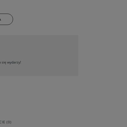
A
 się wydarzy!
IE (0)