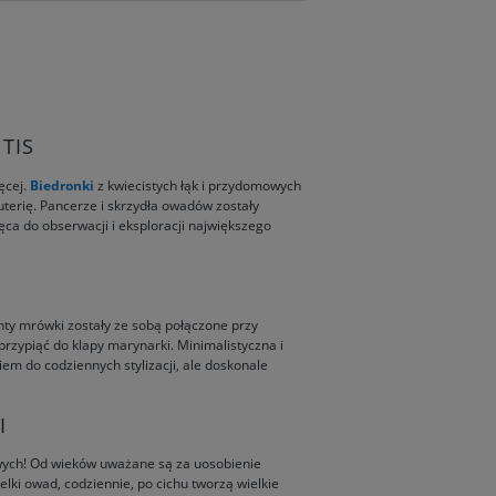
TIS
ęcej.
Biedronki
z kwiecistych łąk i przydomowych
uterię. Pancerze i skrzydła owadów zostały
a do obserwacji i eksploracji największego
ty mrówki zostały ze sobą połączone przy
rzypiąć do klapy marynarki. Minimalistyczna i
em do codziennych stylizacji, ale doskonale
I
wych! Od wieków uważane są za uosobienie
lki owad, codziennie, po cichu tworzą wielkie