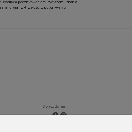
zie subtelnym podziękowaniem i wyrazem uznania.
snej drogi i wytrwałości w pokonywaniu
Dołącz do nas:
Copyrights © 2024 - ORSKA