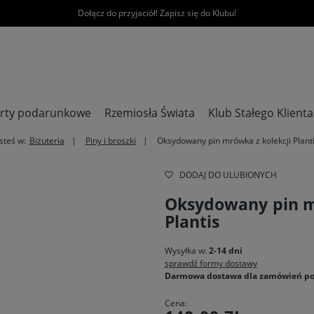
Dołącz do przyjaciół! Zapisz się do Klubu!
rty podarunkowe
Rzemiosła Świata
Klub Stałego Klienta
steś w:
Biżuteria
Piny i broszki
Oksydowany pin mrówka z kolekcji Plant
DODAJ DO ULUBIONYCH
Oksydowany pin m
Plantis
Wysyłka w:
2-14 dni
sprawdź formy dostawy
Darmowa dostawa dla zamówień po
Cena: