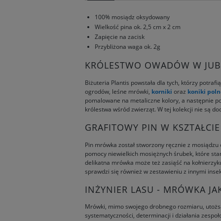
100% mosiądz oksydowany
Wielkość pina ok. 2,5 cm x 2 cm
Zapięcie na zacisk
Przybliżona waga ok. 2g
KRÓLESTWO OWADÓW W JUBILE
Biżuteria Plantis powstała dla tych, którzy potrafi
ogrodów, leśne mrówki,
korniki
oraz
koniki poln
pomalowane na metaliczne kolory, a następnie p
królestwa wśród zwierząt. W tej kolekcji nie są 
GRAFITOWY PIN W KSZTAŁCI
Pin mrówka został stworzony ręcznie z mosiądzu 
pomocy niewielkich mosiężnych śrubek, które stan
delikatna mrówka może też zasiąść na kołnierzyku
sprawdzi się również w zestawieniu z innymi inse
INŻYNIER LASU - MRÓWKA JA
Mrówki, mimo swojego drobnego rozmiaru, utożsa
systematyczności, determinacji i działania zespoł