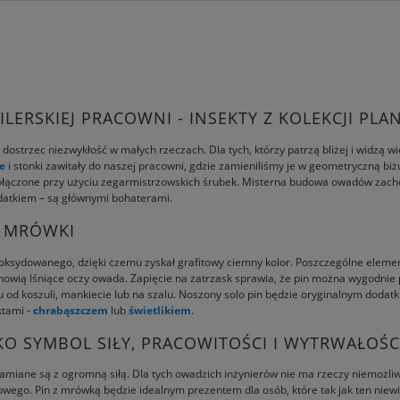
RSKIEJ PRACOWNI - INSEKTY Z KOLEKCJI PLAN
ą dostrzec niezwykłość w małych rzeczach. Dla tych, którzy patrzą bliżej i widzą wi
e
i stonki zawitały do naszej pracowni, gdzie zamieniliśmy je w geometryczną biż
ołączone przy użyciu zegarmistrzowskich śrubek. Misterna budowa owadów zachęc
dodatkiem – są głównymi bohaterami.
E MRÓWKI
oksydowanego, dzięki czemu zyskał grafitowy ciemny kolor. Poszczególne elemen
owią lśniące oczy owada. Zapięcie na zatrzask sprawia, że pin można wygodnie p
 od koszuli, mankiecie lub na szalu. Noszony solo pin będzie oryginalnym dodatki
ktami -
chrabąszczem
lub
świetlikiem
.
KO SYMBOL SIŁY, PRACOWITOŚCI I WYTRWAŁOŚC
miane są z ogromną siłą. Dla tych owadzich inżynierów nie ma rzeczy niemożli
owego. Pin z mrówką będzie idealnym prezentem dla osób, które tak jak ten niewie