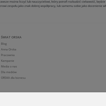
zawsze można liczyć lub nauczycielowi, który potrafi rozbudzić ciekawość, będ
owi zespołu jako znak dobrej współpracy, lub samemu sobie jako docenienie wła
ŚWIAT ORSKA
Blog
Anna Orska
Pracownia
Kampanie
Media o nas
Dla mediów
ORSKA dla biznesu