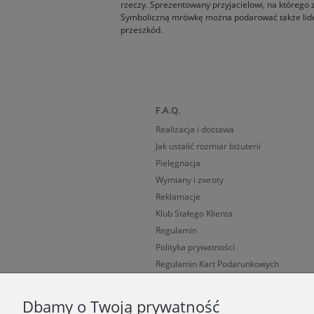
rzeczy. Sprezentowany przyjacielowi, na którego 
Symboliczną mrówkę można podarować także lider
przeszkód.
F.A.Q.
Realizacja i dostawa
Jak ustalić rozmiar biżuterii
Pielęgnacja
Wymiany i zwroty
Reklamacje
Klub Stałego Klienta
Regulamin
Polityka prywatności
Regulamin Kart Podarunkowych
Cechy probiercze
Dbamy o Twoją prywatność