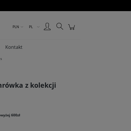
Zarejestruj się
Zaloguj się
PLN
PL
Kontakt
is
rówka z kolekcji
wyżej 600zł