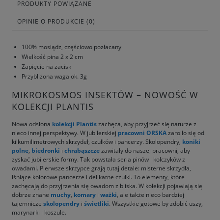
PRODUKTY POWIĄZANE
OPINIE O PRODUKCIE (0)
100% mosiądz, częściowo pozłacany
Wielkość pina 2 x 2 cm
Zapięcie na zacisk
Przybliżona waga ok. 3g
MIKROKOSMOS INSEKTÓW – NOWOŚĆ W
KOLEKCJI PLANTIS
Nowa odsłona
kolekcji Plantis
zachęca, aby przyjrzeć się naturze z
nieco innej perspektywy. W jubilerskiej
pracowni ORSKA
zaroiło się od
kilkumilimetrowych skrzydeł, czułków i pancerzy. Skolopendry,
koniki
polne
,
biedronki
i
chrabąszcze
zawitały do naszej pracowni, aby
zyskać jubilerskie formy. Tak powstała seria pinów i kolczyków z
owadami. Pierwsze skrzypce grają tutaj detale: misterne skrzydła,
lśniące kolorowe pancerze i delikatne czułki. To elementy, które
zachęcają do przyjrzenia się owadom z bliska. W kolekcji pojawiają się
dobrze znane
muchy
,
komary
i
ważki
, ale także nieco bardziej
tajemnicze
skolopendry
i
świetliki
. Wszystkie gotowe by zdobić uszy,
marynarki i koszule.