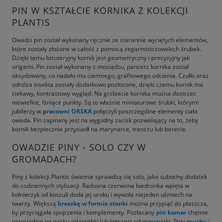
PIN W KSZTAŁCIE KORNIKA Z KOLEKCJI
PLANTIS
Owadzi pin został wykonany ręcznie ze starannie wyciętych elementów,
które zostały złożone w całość z pomocą zegarmistrzowskich śrubek.
Dzięki temu biżuteryjny kornik jest geometryczny i precyzyjny jak
origami. Pin został wykonany z mosiądzu, pancerz kornika został
oksydowany, co nadało mu ciemnego, grafitowego odcienia. Czułki oraz
odnóża insekta zostały dodatkowo pozłocone, dzięki czemu kornik ma
ciekawy, kontrastowy wygląd. Na grzbiecie kornika można dostrzec
niewielkie, lśniące punkty. Są to właśnie miniaturowe śrubki, którymi
jubilerzy w
pracowni ORSKA
połączyli poszczególne elementy ciała
owada. Pin zapinany jest na wygodny zacisk pozwalający na to, żeby
kornik bezpiecznie przysiadł na marynarce, trenczu lub berecie.
OWADZIE PINY - SOLO CZY W
GROMADACH?
Piny z kolekcji Plantis świetnie sprawdzą się solo, jako subtelny dodatek
do codziennych stylizacji. Radosna czerwona biedronka wpięta w
kołnierzyk od koszuli doda jej uroku i wywoła niejeden uśmiech na
twarzy. Większą
broszkę w formie stonki
można przypiąć do płaszcza,
by przyciągała spojrzenia i komplementy. Pozłacany
pin komar
chętnie
przysiądzie na pasku od torebki lub kieszeni od marynarki. Piny
muchy
i