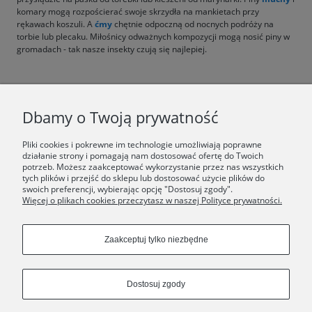
komary mogą rozpościerać swoje skrzydła na mankietach przy
rękawach koszuli. A
ćmy
chętnie odpoczną od nocnych podróży na
torbie lub plecaku. Miłośnicy odważnych kompozycji mogą nosić piny w
gromadach - tak nasze insekty czują się najlepiej.
F.A.Q.
Dbamy o Twoją prywatność
ŚWIAT ORSKA
Pliki cookies i pokrewne im technologie umożliwiają poprawne
działanie strony i pomagają nam dostosować ofertę do Twoich
potrzeb. Możesz zaakceptować wykorzystanie przez nas wszystkich
Dołącz do nas:
tych plików i przejść do sklepu lub dostosować użycie plików do
swoich preferencji, wybierając opcję "Dostosuj zgody".
Więcej o plikach cookies przeczytasz w naszej Polityce prywatności.
Copyrights © 2024 - ORSKA
Zaakceptuj tylko niezbędne
Dostosuj zgody