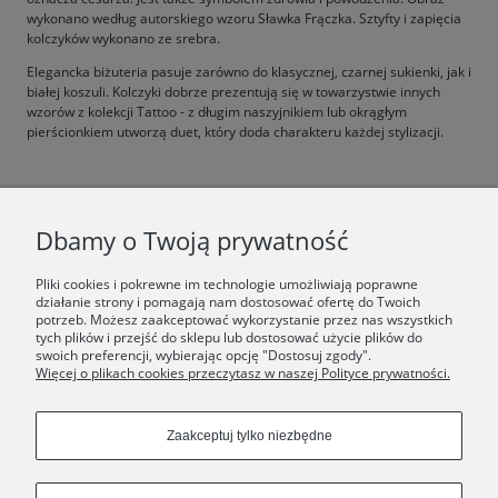
wykonano według autorskiego wzoru Sławka Frączka. Sztyfty i zapięcia
kolczyków wykonano ze srebra.
Elegancka biżuteria pasuje zarówno do klasycznej, czarnej sukienki, jak i
białej koszuli. Kolczyki dobrze prezentują się w towarzystwie innych
wzorów z kolekcji Tattoo - z długim naszyjnikiem lub okrągłym
pierścionkiem utworzą duet, który doda charakteru każdej stylizacji.
F.A.Q.
Dbamy o Twoją prywatność
ŚWIAT ORSKA
Pliki cookies i pokrewne im technologie umożliwiają poprawne
działanie strony i pomagają nam dostosować ofertę do Twoich
potrzeb. Możesz zaakceptować wykorzystanie przez nas wszystkich
Dołącz do nas:
tych plików i przejść do sklepu lub dostosować użycie plików do
swoich preferencji, wybierając opcję "Dostosuj zgody".
Więcej o plikach cookies przeczytasz w naszej Polityce prywatności.
Copyrights © 2024 - ORSKA
Zaakceptuj tylko niezbędne