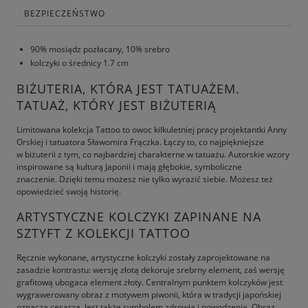
BEZPIECZEŃSTWO
90% mosiądz pozłacany, 10% srebro
kolczyki o średnicy 1.7 cm
BIŻUTERIA, KTÓRA JEST TATUAŻEM.
TATUAŻ, KTÓRY JEST BIŻUTERIĄ
Limitowana kolekcja Tattoo to owoc kilkuletniej pracy projektantki Anny
Orskiej i tatuatora Sławomira Frączka. Łączy to, co najpiękniejsze
w biżuterii z tym, co najbardziej charakterne w tatuażu. Autorskie wzory
inspirowane są kulturą Japonii i mają głębokie, symboliczne
znaczenie. Dzięki temu możesz nie tylko wyrazić siebie. Możesz też
opowiedzieć swoją historię.
ARTYSTYCZNE KOLCZYKI ZAPINANE NA
SZTYFT Z KOLEKCJI TATTOO
Ręcznie wykonane, artystyczne kolczyki zostały zaprojektowane na
zasadzie kontrastu: wersję złotą dekoruje srebrny element, zaś wersję
grafitową ubogaca element złoty. Centralnym punktem kolczyków jest
wygrawerowany obraz z motywem piwonii, która w tradycji japońskiej
oznacza cesarza. Jest także symbolem zdrowia i powodzenia. Obraz