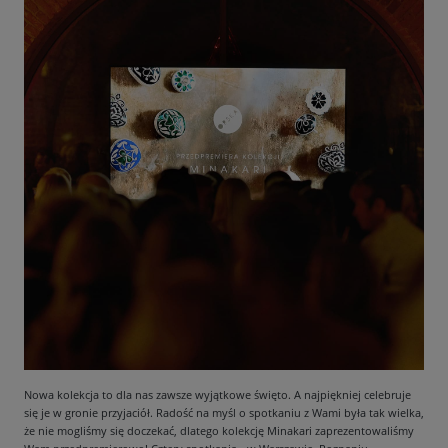
Nowa kolekcja to dla nas zawsze wyjątkowe święto. A najpiękniej celebruje
się je w gronie przyjaciół. Radość na myśl o spotkaniu z Wami była tak wielka,
że nie mogliśmy się doczekać, dlatego kolekcję Minakari zaprezentowaliśmy