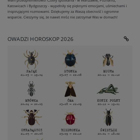
Wam przedpremierowo! Cztery spotkania - w Warszawie, Poznaniu,
Katowicach i Bydgoszczy - wypełniły się pięknymi emocjami, uśmiechami i
inspirującymi rozmowami. Dziękujemy za Waszą obecność i ogromne
wsparcie. Cieszymy się, że nawet mróz nie zatrzymał Was w domach!
OWADZI HOROSKOP 2026