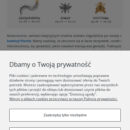
Noworocznie, zamiast tradycyjnych znaków zodiaku sięgnęliśmy po owady z
kolekcji Plantis
. Mamy nadzieję, że zanurzcie się w świat skrzydełek, czułek i
mikrokosmosu, by sprawdzić, jakim owadem kierują was gwiazdy. Traktujcie
ten horoskop z przymrużeniem oka - w końcu życie jest zbyt krótkie, by brać
je całkiem na serio.
Dbamy o Twoją prywatność
Pliki cookies i pokrewne im technologie umożliwiają poprawne
działanie strony i pomagają nam dostosować ofertę do Twoich
potrzeb. Możesz zaakceptować wykorzystanie przez nas wszystkich
tych plików i przejść do sklepu lub dostosować użycie plików do
F.A.Q.
swoich preferencji, wybierając opcję "Dostosuj zgody".
Więcej o plikach cookies przeczytasz w naszej Polityce prywatności.
ŚWIAT ORSKA
Zaakceptuj tylko niezbędne